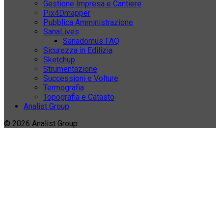
Gestione Impresa e Cantiere
Pix4Dmapper
Pubblica Amministrazione
SanaLives
Sanadomus FAQ
Sicurezza in Edilizia
Sketchup
Strumentazione
Successioni e Volture
Termografia
Topografia e Catasto
Analist Group
© 2026 Analist Group