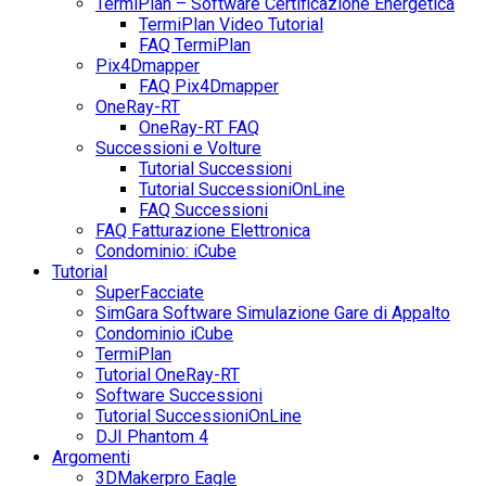
TermiPlan – Software Certificazione Energetica
TermiPlan Video Tutorial
FAQ TermiPlan
Pix4Dmapper
FAQ Pix4Dmapper
OneRay-RT
OneRay-RT FAQ
Successioni e Volture
Tutorial Successioni
Tutorial SuccessioniOnLine
FAQ Successioni
FAQ Fatturazione Elettronica
Condominio: iCube
Tutorial
SuperFacciate
SimGara Software Simulazione Gare di Appalto
Condominio iCube
TermiPlan
Tutorial OneRay-RT
Software Successioni
Tutorial SuccessioniOnLine
DJI Phantom 4
Argomenti
3DMakerpro Eagle