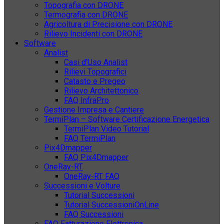
Topografia con DRONE
Termografia con DRONE
Agricoltura di Precisione con DRONE
Rilievo Incidenti con DRONE
Software
Analist
Casi d’Uso Analist
Rilievi Topografici
Catasto e Pregeo
Rilievo Architettonico
FAQ InfraPro
Gestione Impresa e Cantiere
TermiPlan – Software Certificazione Energetica
TermiPlan Video Tutorial
FAQ TermiPlan
Pix4Dmapper
FAQ Pix4Dmapper
OneRay-RT
OneRay-RT FAQ
Successioni e Volture
Tutorial Successioni
Tutorial SuccessioniOnLine
FAQ Successioni
FAQ Fatturazione Elettronica