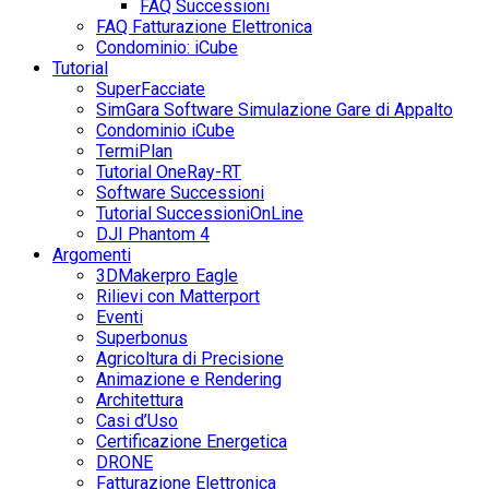
FAQ Successioni
FAQ Fatturazione Elettronica
Condominio: iCube
Tutorial
SuperFacciate
SimGara Software Simulazione Gare di Appalto
Condominio iCube
TermiPlan
Tutorial OneRay-RT
Software Successioni
Tutorial SuccessioniOnLine
DJI Phantom 4
Argomenti
3DMakerpro Eagle
Rilievi con Matterport
Eventi
Superbonus
Agricoltura di Precisione
Animazione e Rendering
Architettura
Casi d’Uso
Certificazione Energetica
DRONE
Fatturazione Elettronica