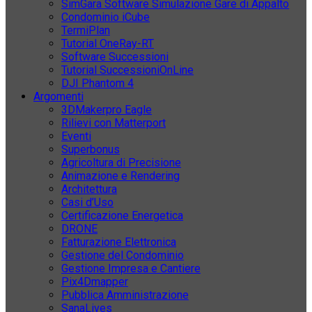
SimGara Software Simulazione Gare di Appalto
Condominio iCube
TermiPlan
Tutorial OneRay-RT
Software Successioni
Tutorial SuccessioniOnLine
DJI Phantom 4
Argomenti
3DMakerpro Eagle
Rilievi con Matterport
Eventi
Superbonus
Agricoltura di Precisione
Animazione e Rendering
Architettura
Casi d’Uso
Certificazione Energetica
DRONE
Fatturazione Elettronica
Gestione del Condominio
Gestione Impresa e Cantiere
Pix4Dmapper
Pubblica Amministrazione
SanaLives