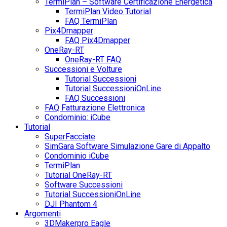
TermiPlan – Software Certificazione Energetica
TermiPlan Video Tutorial
FAQ TermiPlan
Pix4Dmapper
FAQ Pix4Dmapper
OneRay-RT
OneRay-RT FAQ
Successioni e Volture
Tutorial Successioni
Tutorial SuccessioniOnLine
FAQ Successioni
FAQ Fatturazione Elettronica
Condominio: iCube
Tutorial
SuperFacciate
SimGara Software Simulazione Gare di Appalto
Condominio iCube
TermiPlan
Tutorial OneRay-RT
Software Successioni
Tutorial SuccessioniOnLine
DJI Phantom 4
Argomenti
3DMakerpro Eagle