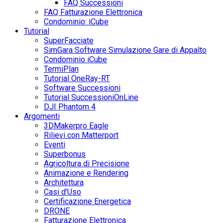
FAQ Successioni
FAQ Fatturazione Elettronica
Condominio: iCube
Tutorial
SuperFacciate
SimGara Software Simulazione Gare di Appalto
Condominio iCube
TermiPlan
Tutorial OneRay-RT
Software Successioni
Tutorial SuccessioniOnLine
DJI Phantom 4
Argomenti
3DMakerpro Eagle
Rilievi con Matterport
Eventi
Superbonus
Agricoltura di Precisione
Animazione e Rendering
Architettura
Casi d’Uso
Certificazione Energetica
DRONE
Fatturazione Elettronica