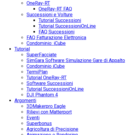
OneRay-RT
OneRay-RT FAQ
Successioni e Volture
Tutorial Successioni
Tutorial SuccessioniOnLine
FAQ Successioni
FAQ Fatturazione Elettronica
Condominio: iCube
Tutorial
SuperFacciate
SimGara Software Simulazione Gare di Appalto
Condominio iCube
TermiPlan
Tutorial OneRay-RT
Software Successioni
Tutorial SuccessioniOnLine
DJI Phantom 4
Argomenti
3DMakerpro Eagle
Rilievi con Matterport
Eventi
Superbonus
Agricoltura di Precisione
Animazione e Rendering