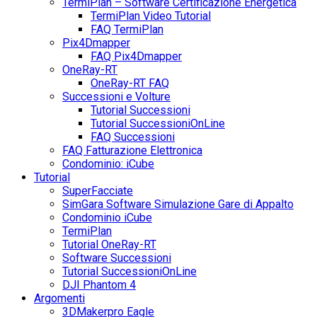
TermiPlan – Software Certificazione Energetica
TermiPlan Video Tutorial
FAQ TermiPlan
Pix4Dmapper
FAQ Pix4Dmapper
OneRay-RT
OneRay-RT FAQ
Successioni e Volture
Tutorial Successioni
Tutorial SuccessioniOnLine
FAQ Successioni
FAQ Fatturazione Elettronica
Condominio: iCube
Tutorial
SuperFacciate
SimGara Software Simulazione Gare di Appalto
Condominio iCube
TermiPlan
Tutorial OneRay-RT
Software Successioni
Tutorial SuccessioniOnLine
DJI Phantom 4
Argomenti
3DMakerpro Eagle