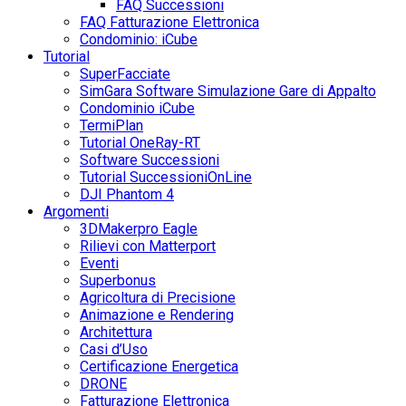
FAQ Successioni
FAQ Fatturazione Elettronica
Condominio: iCube
Tutorial
SuperFacciate
SimGara Software Simulazione Gare di Appalto
Condominio iCube
TermiPlan
Tutorial OneRay-RT
Software Successioni
Tutorial SuccessioniOnLine
DJI Phantom 4
Argomenti
3DMakerpro Eagle
Rilievi con Matterport
Eventi
Superbonus
Agricoltura di Precisione
Animazione e Rendering
Architettura
Casi d’Uso
Certificazione Energetica
DRONE
Fatturazione Elettronica