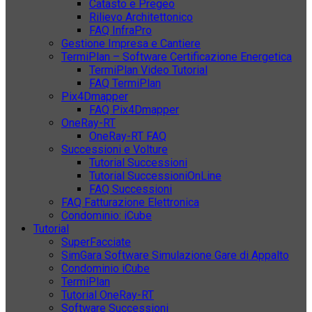
Catasto e Pregeo
Rilievo Architettonico
FAQ InfraPro
Gestione Impresa e Cantiere
TermiPlan – Software Certificazione Energetica
TermiPlan Video Tutorial
FAQ TermiPlan
Pix4Dmapper
FAQ Pix4Dmapper
OneRay-RT
OneRay-RT FAQ
Successioni e Volture
Tutorial Successioni
Tutorial SuccessioniOnLine
FAQ Successioni
FAQ Fatturazione Elettronica
Condominio: iCube
Tutorial
SuperFacciate
SimGara Software Simulazione Gare di Appalto
Condominio iCube
TermiPlan
Tutorial OneRay-RT
Software Successioni