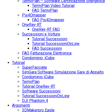
TermiPlan – Software Certificazione Energetica
TermiPlan Video Tutorial
FAQ TermiPlan
Pix4Dmapper
FAQ Pix4Dmapper
OneRay-RT
OneRay-RT FAQ
Successioni e Volture
Tutorial Successioni
Tutorial SuccessioniOnLine
FAQ Successioni
FAQ Fatturazione Elettronica
Condominio: iCube
Tutorial
SuperFacciate
SimGara Software Simulazione Gare di Appalto
Condominio iCube
TermiPlan
Tutorial OneRay-RT
Software Successioni
Tutorial SuccessioniOnLine
DJI Phantom 4
Argomenti
3DMakerpro Eagle