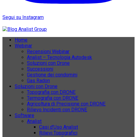
Segui su Instagram
Home
Webinar
Recensioni Webinar
Analist – Tecnologia Autodesk
Soluzioni con Drone
Successioni
Gestione dei condomini
Gas Radon
Soluzioni con Drone
Topografia con DRONE
Termografia con DRONE
Agricoltura di Precisione con DRONE
Rilievo Incidenti con DRONE
Software
Analist
Casi d’Uso Analist
Rilievi Topografici