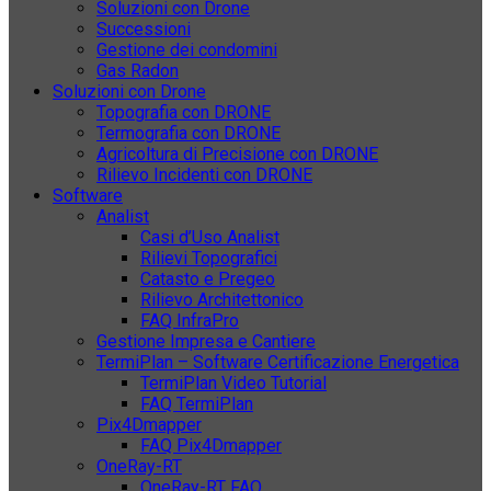
Soluzioni con Drone
Successioni
Gestione dei condomini
Gas Radon
Soluzioni con Drone
Topografia con DRONE
Termografia con DRONE
Agricoltura di Precisione con DRONE
Rilievo Incidenti con DRONE
Software
Analist
Casi d’Uso Analist
Rilievi Topografici
Catasto e Pregeo
Rilievo Architettonico
FAQ InfraPro
Gestione Impresa e Cantiere
TermiPlan – Software Certificazione Energetica
TermiPlan Video Tutorial
FAQ TermiPlan
Pix4Dmapper
FAQ Pix4Dmapper
OneRay-RT
OneRay-RT FAQ