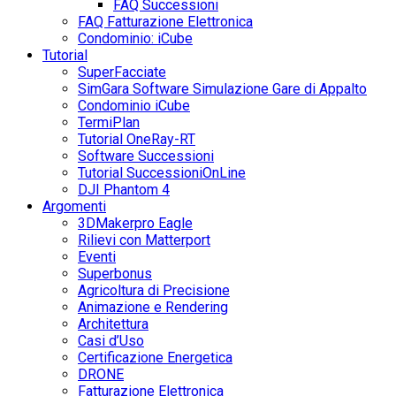
FAQ Successioni
FAQ Fatturazione Elettronica
Condominio: iCube
Tutorial
SuperFacciate
SimGara Software Simulazione Gare di Appalto
Condominio iCube
TermiPlan
Tutorial OneRay-RT
Software Successioni
Tutorial SuccessioniOnLine
DJI Phantom 4
Argomenti
3DMakerpro Eagle
Rilievi con Matterport
Eventi
Superbonus
Agricoltura di Precisione
Animazione e Rendering
Architettura
Casi d’Uso
Certificazione Energetica
DRONE
Fatturazione Elettronica