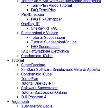
TermiPlan – Software Certificazione Energetica
TermiPlan Video Tutorial
FAQ TermiPlan
Pix4Dmapper
FAQ Pix4Dmapper
OneRay-RT
OneRay-RT FAQ
Successioni e Volture
Tutorial Successioni
Tutorial SuccessioniOnLine
FAQ Successioni
FAQ Fatturazione Elettronica
Condominio: iCube
Tutorial
SuperFacciate
SimGara Software Simulazione Gare di Appalto
Condominio iCube
TermiPlan
Tutorial OneRay-RT
Software Successioni
Tutorial SuccessioniOnLine
DJI Phantom 4
Argomenti
3DMakerpro Eagle