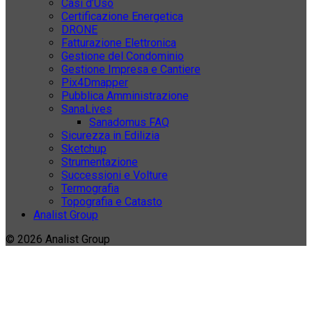
Casi d’Uso
Certificazione Energetica
DRONE
Fatturazione Elettronica
Gestione del Condominio
Gestione Impresa e Cantiere
Pix4Dmapper
Pubblica Amministrazione
SanaLives
Sanadomus FAQ
Sicurezza in Edilizia
Sketchup
Strumentazione
Successioni e Volture
Termografia
Topografia e Catasto
Analist Group
© 2026 Analist Group