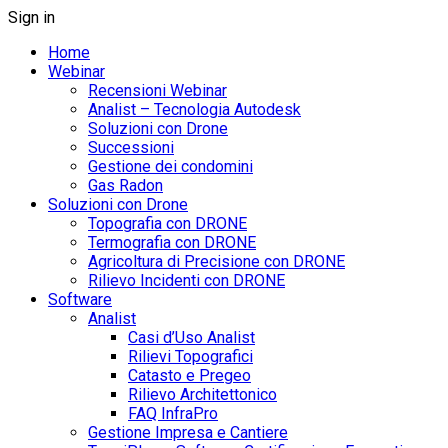
Sign in
Home
Webinar
Recensioni Webinar
Analist – Tecnologia Autodesk
Soluzioni con Drone
Successioni
Gestione dei condomini
Gas Radon
Soluzioni con Drone
Topografia con DRONE
Termografia con DRONE
Agricoltura di Precisione con DRONE
Rilievo Incidenti con DRONE
Software
Analist
Casi d’Uso Analist
Rilievi Topografici
Catasto e Pregeo
Rilievo Architettonico
FAQ InfraPro
Gestione Impresa e Cantiere