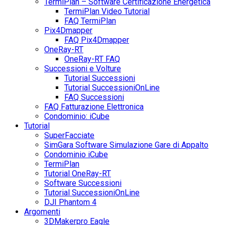
TermiPlan – Software Certificazione Energetica
TermiPlan Video Tutorial
FAQ TermiPlan
Pix4Dmapper
FAQ Pix4Dmapper
OneRay-RT
OneRay-RT FAQ
Successioni e Volture
Tutorial Successioni
Tutorial SuccessioniOnLine
FAQ Successioni
FAQ Fatturazione Elettronica
Condominio: iCube
Tutorial
SuperFacciate
SimGara Software Simulazione Gare di Appalto
Condominio iCube
TermiPlan
Tutorial OneRay-RT
Software Successioni
Tutorial SuccessioniOnLine
DJI Phantom 4
Argomenti
3DMakerpro Eagle