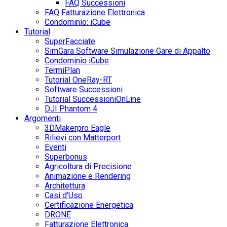
FAQ Successioni
FAQ Fatturazione Elettronica
Condominio: iCube
Tutorial
SuperFacciate
SimGara Software Simulazione Gare di Appalto
Condominio iCube
TermiPlan
Tutorial OneRay-RT
Software Successioni
Tutorial SuccessioniOnLine
DJI Phantom 4
Argomenti
3DMakerpro Eagle
Rilievi con Matterport
Eventi
Superbonus
Agricoltura di Precisione
Animazione e Rendering
Architettura
Casi d’Uso
Certificazione Energetica
DRONE
Fatturazione Elettronica