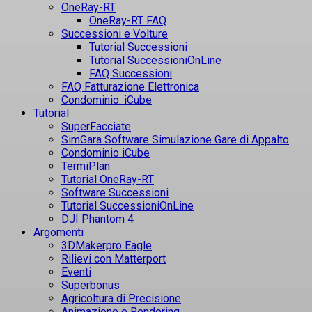
OneRay-RT
OneRay-RT FAQ
Successioni e Volture
Tutorial Successioni
Tutorial SuccessioniOnLine
FAQ Successioni
FAQ Fatturazione Elettronica
Condominio: iCube
Tutorial
SuperFacciate
SimGara Software Simulazione Gare di Appalto
Condominio iCube
TermiPlan
Tutorial OneRay-RT
Software Successioni
Tutorial SuccessioniOnLine
DJI Phantom 4
Argomenti
3DMakerpro Eagle
Rilievi con Matterport
Eventi
Superbonus
Agricoltura di Precisione
Animazione e Rendering