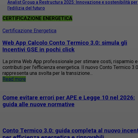
Analist Group a Restructura 2025: Innovazione e sostenibilità per
l’edilizia del futuro
CERTIFICAZIONE ENERGETICA
Certificazione Energetica
Web App Calcolo Conto Termico 3.0: simula gli
Incentivi GSE in pochi click
La prima Web App professionale per stimare costi, risparmio e
contributi per l'efficienza energetica. Il nuovo Conto Termico 3.
rappresenta una svolta per la transizione...
Read more
Come evitare errori per APE e Legge 10 nel 2026:
guida alle nuove normative
Conto Termico 3.0: guida completa al nuovo incen
per efficienza energetica e rinnovabili