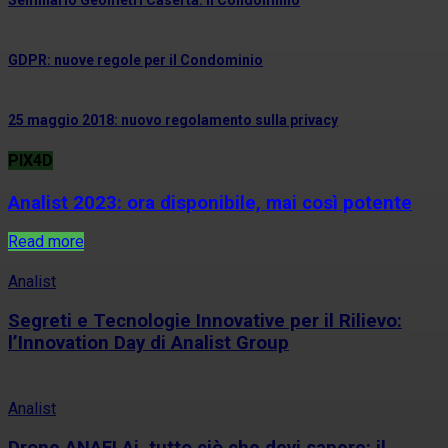
Seminario Geometri Caserta: il Condominio
GDPR: nuove regole per il Condominio
25 maggio 2018: nuovo regolamento sulla privacy
PIX4D
Analist 2023: ora disponibile, mai così potente
Read more
Analist
Segreti e Tecnologie Innovative per il Rilievo:
l’Innovation Day di Analist Group
Analist
Drone ANAFI Ai, tutto ciò che devi sapere: il