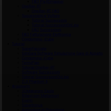
FAQ Pix4Dmapper
OneRay-RT
OneRay-RT FAQ
Successioni e Volture
Tutorial Successioni
Tutorial SuccessioniOnLine
FAQ Successioni
FAQ Fatturazione Elettronica
Condominio: iCube
Tutorial
SuperFacciate
SimGara Software Simulazione Gare di Appalto
Condominio iCube
TermiPlan
Tutorial OneRay-RT
Software Successioni
Tutorial SuccessioniOnLine
DJI Phantom 4
Argomenti
3DMakerpro Eagle
Rilievi con Matterport
Eventi
Superbonus
Agricoltura di Precisione