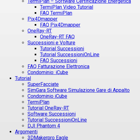
TermiPlan – Software Certificazione Energetica
TermiPlan Video Tutorial
FAQ TermiPlan
Pix4Dmapper
FAQ Pix4Dmapper
OneRay-RT
OneRay-RT FAQ
Successioni e Volture
Tutorial Successioni
Tutorial SuccessioniOnLine
FAQ Successioni
FAQ Fatturazione Elettronica
Condominio: iCube
Tutorial
SuperFacciate
SimGara Software Simulazione Gare di Appalto
Condominio iCube
TermiPlan
Tutorial OneRay-RT
Software Successioni
Tutorial SuccessioniOnLine
DJI Phantom 4
Argomenti
3DMakerpro Eagle