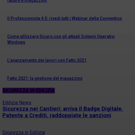
fatture e magazzino
Il Professionista 4.0: rivedi tutti i Webinar della Convention
Come utilizzare Sicuro con gli attuali Sistemi Operativi
Windows
L’avanzamento dei lavori con Fatto 2021
Fatto 2021: la gestione del magazzino
SICUREZZA IN EDILIZIA
Edilizia News
Sicurezza nei Cantieri: arriva il Badge Digitale.
Patente a Crediti, raddoppiate le sanzioni
Sicurezza in Edilizia