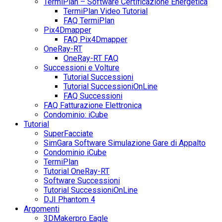
TermiPlan – Software Certificazione Energetica
TermiPlan Video Tutorial
FAQ TermiPlan
Pix4Dmapper
FAQ Pix4Dmapper
OneRay-RT
OneRay-RT FAQ
Successioni e Volture
Tutorial Successioni
Tutorial SuccessioniOnLine
FAQ Successioni
FAQ Fatturazione Elettronica
Condominio: iCube
Tutorial
SuperFacciate
SimGara Software Simulazione Gare di Appalto
Condominio iCube
TermiPlan
Tutorial OneRay-RT
Software Successioni
Tutorial SuccessioniOnLine
DJI Phantom 4
Argomenti
3DMakerpro Eagle