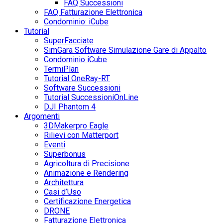
FAQ Successioni
FAQ Fatturazione Elettronica
Condominio: iCube
Tutorial
SuperFacciate
SimGara Software Simulazione Gare di Appalto
Condominio iCube
TermiPlan
Tutorial OneRay-RT
Software Successioni
Tutorial SuccessioniOnLine
DJI Phantom 4
Argomenti
3DMakerpro Eagle
Rilievi con Matterport
Eventi
Superbonus
Agricoltura di Precisione
Animazione e Rendering
Architettura
Casi d’Uso
Certificazione Energetica
DRONE
Fatturazione Elettronica