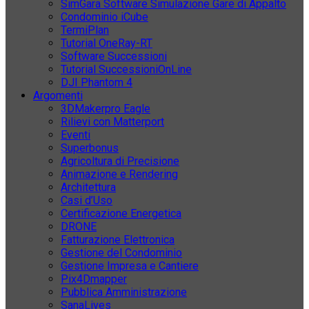
SimGara Software Simulazione Gare di Appalto
Condominio iCube
TermiPlan
Tutorial OneRay-RT
Software Successioni
Tutorial SuccessioniOnLine
DJI Phantom 4
Argomenti
3DMakerpro Eagle
Rilievi con Matterport
Eventi
Superbonus
Agricoltura di Precisione
Animazione e Rendering
Architettura
Casi d’Uso
Certificazione Energetica
DRONE
Fatturazione Elettronica
Gestione del Condominio
Gestione Impresa e Cantiere
Pix4Dmapper
Pubblica Amministrazione
SanaLives