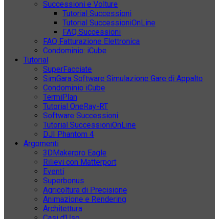
Successioni e Volture
Tutorial Successioni
Tutorial SuccessioniOnLine
FAQ Successioni
FAQ Fatturazione Elettronica
Condominio: iCube
Tutorial
SuperFacciate
SimGara Software Simulazione Gare di Appalto
Condominio iCube
TermiPlan
Tutorial OneRay-RT
Software Successioni
Tutorial SuccessioniOnLine
DJI Phantom 4
Argomenti
3DMakerpro Eagle
Rilievi con Matterport
Eventi
Superbonus
Agricoltura di Precisione
Animazione e Rendering
Architettura
Casi d’Uso