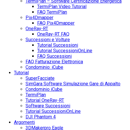
TermiPlan – Software Certificazione Energetica
TermiPlan Video Tutorial
FAQ TermiPlan
Pix4Dmapper
FAQ Pix4Dmapper
OneRay-RT
OneRay-RT FAQ
Successioni e Volture
Tutorial Successioni
Tutorial SuccessioniOnLine
FAQ Successioni
FAQ Fatturazione Elettronica
Condominio: iCube
Tutorial
SuperFacciate
SimGara Software Simulazione Gare di Appalto
Condominio iCube
TermiPlan
Tutorial OneRay-RT
Software Successioni
Tutorial SuccessioniOnLine
DJI Phantom 4
Argomenti
3DMakerpro Eagle