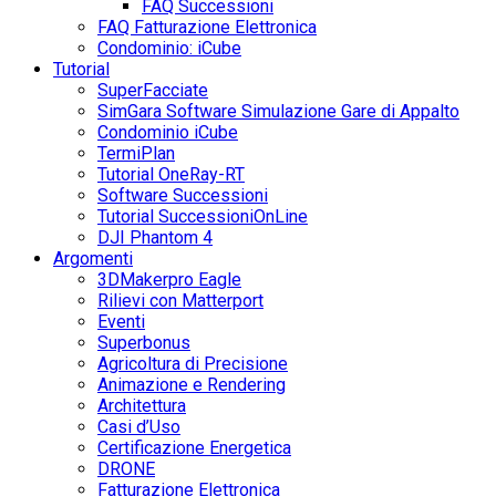
FAQ Successioni
FAQ Fatturazione Elettronica
Condominio: iCube
Tutorial
SuperFacciate
SimGara Software Simulazione Gare di Appalto
Condominio iCube
TermiPlan
Tutorial OneRay-RT
Software Successioni
Tutorial SuccessioniOnLine
DJI Phantom 4
Argomenti
3DMakerpro Eagle
Rilievi con Matterport
Eventi
Superbonus
Agricoltura di Precisione
Animazione e Rendering
Architettura
Casi d’Uso
Certificazione Energetica
DRONE
Fatturazione Elettronica