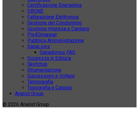
Certificazione Energetica
DRONE
Fatturazione Elettronica
Gestione del Condominio
Gestione Impresa e Cantiere
Pix4Dmapper
Pubblica Amministrazione
SanaLives
Sanadomus FAQ
Sicurezza in Edilizia
Sketchup
Strumentazione
Successioni e Volture
Termografia
Topografia e Catasto
Analist Group
© 2026 Analist Group