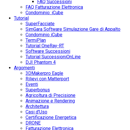
FAQ Successioni
FAQ Fatturazione Elettronica
Condominio: iCube
Tutorial
SuperFacciate
SimGara Software Simulazione Gare di Appalto
Condominio iCube
TermiPlan
Tutorial OneRay-RT
Software Successioni
Tutorial SuccessioniOnLine
DJI Phantom 4
Argomenti
3DMakerpro Eagle
Rilievi con Matterport
Eventi
Superbonus
Agricoltura di Precisione
Animazione e Rendering
Architettura
Casi d’Uso
Certificazione Energetica
DRONE
Fatturazione Elettronica