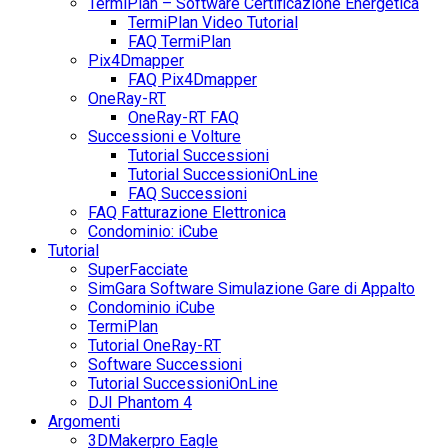
TermiPlan – Software Certificazione Energetica
TermiPlan Video Tutorial
FAQ TermiPlan
Pix4Dmapper
FAQ Pix4Dmapper
OneRay-RT
OneRay-RT FAQ
Successioni e Volture
Tutorial Successioni
Tutorial SuccessioniOnLine
FAQ Successioni
FAQ Fatturazione Elettronica
Condominio: iCube
Tutorial
SuperFacciate
SimGara Software Simulazione Gare di Appalto
Condominio iCube
TermiPlan
Tutorial OneRay-RT
Software Successioni
Tutorial SuccessioniOnLine
DJI Phantom 4
Argomenti
3DMakerpro Eagle