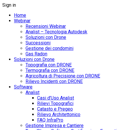
Sign in
Home
Webinar
Recensioni Webinar
Analist – Tecnologia Autodesk
Soluzioni con Drone
Successioni
Gestione dei condomini
Gas Radon
Soluzioni con Drone
Topografia con DRONE
Termografia con DRONE
Agricoltura di Precisione con DRONE
Rilievo Incidenti con DRONE
Software
Analist
Casi d’Uso Analist
Rilievi Topografici
Catasto e Pregeo
Rilievo Architettonico
FAQ InfraPro
Gestione Impresa e Cantiere