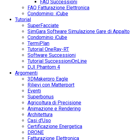
FAQ Successioni
FAQ Fatturazione Elettronica
Condominio: iCube
Tutorial
SuperFacciate
SimGara Software Simulazione Gare di Appalto
Condominio iCube
TermiPlan
Tutorial OneRay-RT
Software Successioni
Tutorial SuccessioniOnLine
DJI Phantom 4
Argomenti
3DMakerpro Eagle
Rilievi con Matterport
Eventi
Superbonus
Agricoltura di Precisione
Animazione e Rendering
Architettura
Casi d’Uso
Certificazione Energetica
DRONE
Fatturazione Elettronica