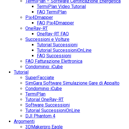
TermiPlan – Software Certificazione Energetica
TermiPlan Video Tutorial
FAQ TermiPlan
Pix4Dmapper
FAQ Pix4Dmapper
OneRay-RT
OneRay-RT FAQ
Successioni e Volture
Tutorial Successioni
Tutorial SuccessioniOnLine
FAQ Successioni
FAQ Fatturazione Elettronica
Condominio: iCube
Tutorial
SuperFacciate
SimGara Software Simulazione Gare di Appalto
Condominio iCube
TermiPlan
Tutorial OneRay-RT
Software Successioni
Tutorial SuccessioniOnLine
DJI Phantom 4
Argomenti
3DMakerpro Eagle