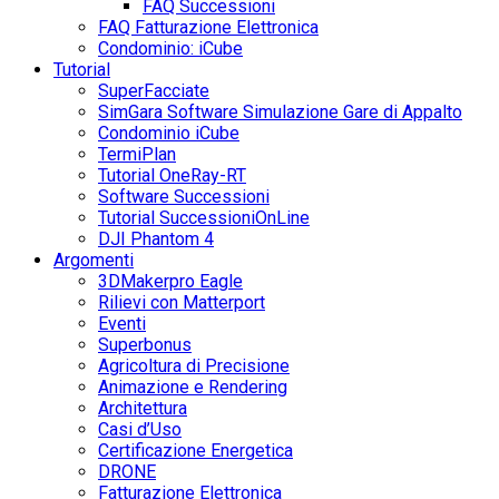
FAQ Successioni
FAQ Fatturazione Elettronica
Condominio: iCube
Tutorial
SuperFacciate
SimGara Software Simulazione Gare di Appalto
Condominio iCube
TermiPlan
Tutorial OneRay-RT
Software Successioni
Tutorial SuccessioniOnLine
DJI Phantom 4
Argomenti
3DMakerpro Eagle
Rilievi con Matterport
Eventi
Superbonus
Agricoltura di Precisione
Animazione e Rendering
Architettura
Casi d’Uso
Certificazione Energetica
DRONE
Fatturazione Elettronica