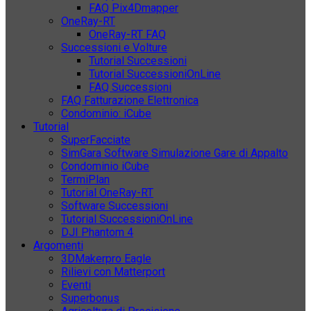
FAQ Pix4Dmapper
OneRay-RT
OneRay-RT FAQ
Successioni e Volture
Tutorial Successioni
Tutorial SuccessioniOnLine
FAQ Successioni
FAQ Fatturazione Elettronica
Condominio: iCube
Tutorial
SuperFacciate
SimGara Software Simulazione Gare di Appalto
Condominio iCube
TermiPlan
Tutorial OneRay-RT
Software Successioni
Tutorial SuccessioniOnLine
DJI Phantom 4
Argomenti
3DMakerpro Eagle
Rilievi con Matterport
Eventi
Superbonus