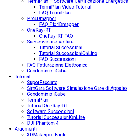
TermiPlan – Software Certificazione Energetica
TermiPlan Video Tutorial
FAQ TermiPlan
Pix4Dmapper
FAQ Pix4Dmapper
OneRay-RT
OneRay-RT FAQ
Successioni e Volture
Tutorial Successioni
Tutorial SuccessioniOnLine
FAQ Successioni
FAQ Fatturazione Elettronica
Condominio: iCube
Tutorial
SuperFacciate
SimGara Software Simulazione Gare di Appalto
Condominio iCube
TermiPlan
Tutorial OneRay-RT
Software Successioni
Tutorial SuccessioniOnLine
DJI Phantom 4
Argomenti
3DMakerpro Eagle