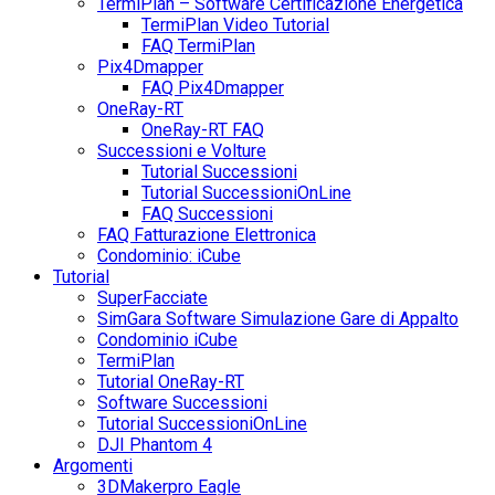
TermiPlan – Software Certificazione Energetica
TermiPlan Video Tutorial
FAQ TermiPlan
Pix4Dmapper
FAQ Pix4Dmapper
OneRay-RT
OneRay-RT FAQ
Successioni e Volture
Tutorial Successioni
Tutorial SuccessioniOnLine
FAQ Successioni
FAQ Fatturazione Elettronica
Condominio: iCube
Tutorial
SuperFacciate
SimGara Software Simulazione Gare di Appalto
Condominio iCube
TermiPlan
Tutorial OneRay-RT
Software Successioni
Tutorial SuccessioniOnLine
DJI Phantom 4
Argomenti
3DMakerpro Eagle