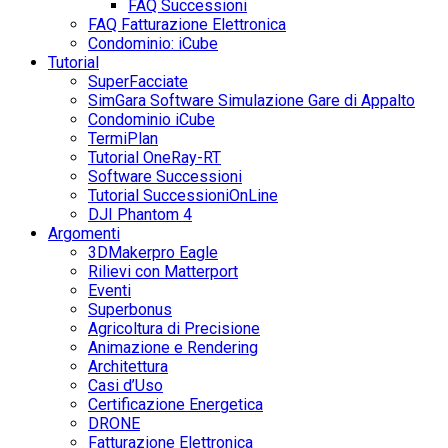
FAQ Successioni
FAQ Fatturazione Elettronica
Condominio: iCube
Tutorial
SuperFacciate
SimGara Software Simulazione Gare di Appalto
Condominio iCube
TermiPlan
Tutorial OneRay-RT
Software Successioni
Tutorial SuccessioniOnLine
DJI Phantom 4
Argomenti
3DMakerpro Eagle
Rilievi con Matterport
Eventi
Superbonus
Agricoltura di Precisione
Animazione e Rendering
Architettura
Casi d’Uso
Certificazione Energetica
DRONE
Fatturazione Elettronica