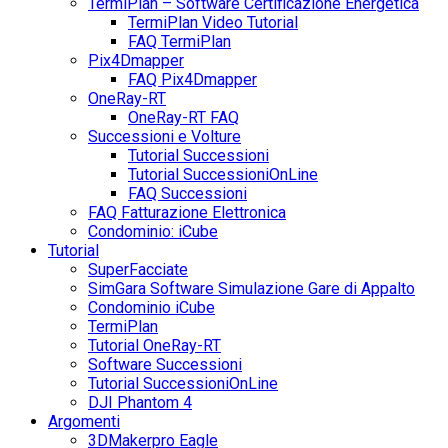
TermiPlan – Software Certificazione Energetica
TermiPlan Video Tutorial
FAQ TermiPlan
Pix4Dmapper
FAQ Pix4Dmapper
OneRay-RT
OneRay-RT FAQ
Successioni e Volture
Tutorial Successioni
Tutorial SuccessioniOnLine
FAQ Successioni
FAQ Fatturazione Elettronica
Condominio: iCube
Tutorial
SuperFacciate
SimGara Software Simulazione Gare di Appalto
Condominio iCube
TermiPlan
Tutorial OneRay-RT
Software Successioni
Tutorial SuccessioniOnLine
DJI Phantom 4
Argomenti
3DMakerpro Eagle