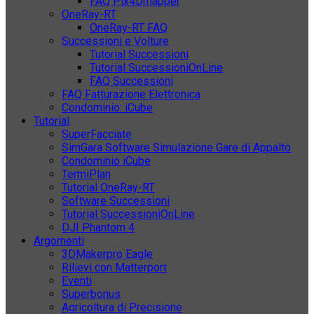
FAQ Pix4Dmapper
OneRay-RT
OneRay-RT FAQ
Successioni e Volture
Tutorial Successioni
Tutorial SuccessioniOnLine
FAQ Successioni
FAQ Fatturazione Elettronica
Condominio: iCube
Tutorial
SuperFacciate
SimGara Software Simulazione Gare di Appalto
Condominio iCube
TermiPlan
Tutorial OneRay-RT
Software Successioni
Tutorial SuccessioniOnLine
DJI Phantom 4
Argomenti
3DMakerpro Eagle
Rilievi con Matterport
Eventi
Superbonus
Agricoltura di Precisione