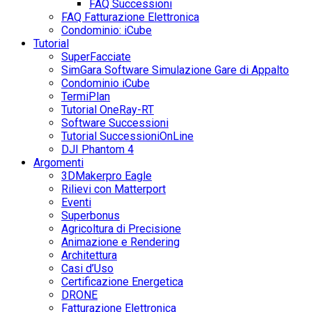
FAQ Successioni
FAQ Fatturazione Elettronica
Condominio: iCube
Tutorial
SuperFacciate
SimGara Software Simulazione Gare di Appalto
Condominio iCube
TermiPlan
Tutorial OneRay-RT
Software Successioni
Tutorial SuccessioniOnLine
DJI Phantom 4
Argomenti
3DMakerpro Eagle
Rilievi con Matterport
Eventi
Superbonus
Agricoltura di Precisione
Animazione e Rendering
Architettura
Casi d’Uso
Certificazione Energetica
DRONE
Fatturazione Elettronica