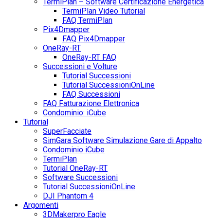
TermiPlan – Software Certificazione Energetica
TermiPlan Video Tutorial
FAQ TermiPlan
Pix4Dmapper
FAQ Pix4Dmapper
OneRay-RT
OneRay-RT FAQ
Successioni e Volture
Tutorial Successioni
Tutorial SuccessioniOnLine
FAQ Successioni
FAQ Fatturazione Elettronica
Condominio: iCube
Tutorial
SuperFacciate
SimGara Software Simulazione Gare di Appalto
Condominio iCube
TermiPlan
Tutorial OneRay-RT
Software Successioni
Tutorial SuccessioniOnLine
DJI Phantom 4
Argomenti
3DMakerpro Eagle