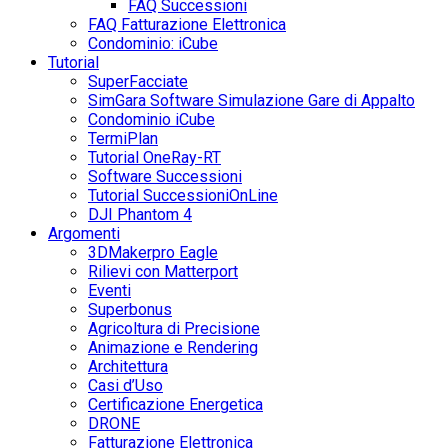
FAQ Successioni
FAQ Fatturazione Elettronica
Condominio: iCube
Tutorial
SuperFacciate
SimGara Software Simulazione Gare di Appalto
Condominio iCube
TermiPlan
Tutorial OneRay-RT
Software Successioni
Tutorial SuccessioniOnLine
DJI Phantom 4
Argomenti
3DMakerpro Eagle
Rilievi con Matterport
Eventi
Superbonus
Agricoltura di Precisione
Animazione e Rendering
Architettura
Casi d’Uso
Certificazione Energetica
DRONE
Fatturazione Elettronica