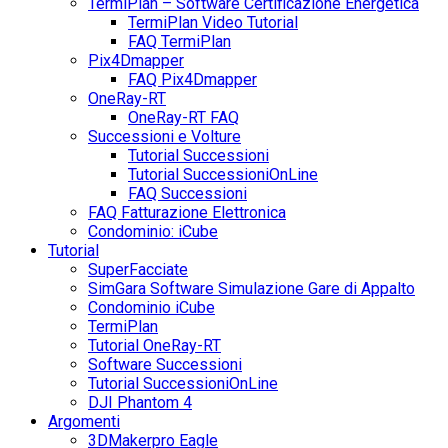
TermiPlan – Software Certificazione Energetica
TermiPlan Video Tutorial
FAQ TermiPlan
Pix4Dmapper
FAQ Pix4Dmapper
OneRay-RT
OneRay-RT FAQ
Successioni e Volture
Tutorial Successioni
Tutorial SuccessioniOnLine
FAQ Successioni
FAQ Fatturazione Elettronica
Condominio: iCube
Tutorial
SuperFacciate
SimGara Software Simulazione Gare di Appalto
Condominio iCube
TermiPlan
Tutorial OneRay-RT
Software Successioni
Tutorial SuccessioniOnLine
DJI Phantom 4
Argomenti
3DMakerpro Eagle