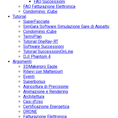
FAQ Successioni
FAQ Fatturazione Elettronica
Condominio: iCube
Tutorial
SuperFacciate
SimGara Software Simulazione Gare di Appalto
Condominio iCube
TermiPlan
Tutorial OneRay-RT
Software Successioni
Tutorial SuccessioniOnLine
DJI Phantom 4
Argomenti
3DMakerpro Eagle
Rilievi con Matterport
Eventi
Superbonus
Agricoltura di Precisione
Animazione e Rendering
Architettura
Casi d’Uso
Certificazione Energetica
DRONE
Fatturazione Elettronica