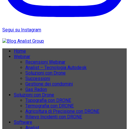
Segui su Instagram
Home
Webinar
Recensioni Webinar
Analist – Tecnologia Autodesk
Soluzioni con Drone
Successioni
Gestione dei condomini
Gas Radon
Soluzioni con Drone
Topografia con DRONE
Termografia con DRONE
Agricoltura di Precisione con DRONE
Rilievo Incidenti con DRONE
Software
Analist