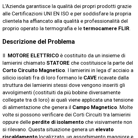
L’Azienda garantisce la qualità dei propri prodotti grazie
alle Certificazioni UNI EN ISO e per soddisfare la propria
clientela ha affiancato alla qualità e professionalità del
proprio operato la termografia e le
termocamere FLIR
.
Descrizione del Problema
Il
MOTORE ELETTRICO
è costituito da un insieme di
lamierini chiamato
STATORE
che costituisce la parte del
Corto Circuito Magnetico
. I lamierini in lega d’ acciaio a
silicio isolati fra di loro formano le
CAVE
ricavate dalla
struttura dei lamierini stessi dove vengono inseriti gli
avvolgimenti (costituiti da più bobine diversamente
collegate tra di loro) ai quali viene applicata una tensione
di alimentazione che genera il
Campo
Magnetico
. Molte
volte si possono verificare dei Corti Circuiti tra lamierini
oppure delle
perdite
di
isolamento
che visivamente non
si rilevano. Questa situazione genera un
elevato
riscaldamento
localizzato, un assorbimento maggiore e