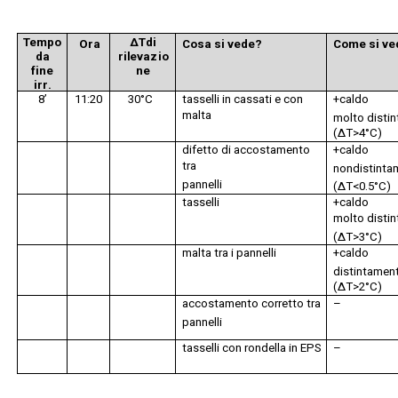
Te
mp
o
ΔT
d
i
O
r
a
C
o
sa si ve
d
e?
C
om
e si ve
d
a
r
il
e
v
a
z
i
o
f
i
n
e
ne
i
rr
.
8’
11
:
20
30°C
t
a
ss
e
lli i
n
ca
s
s
a
t
i e con
+c
a
l
d
o
m
a
lta
m
olto
d
i
s
ti
n
(ΔT>4
°
C)
d
i
fe
t
t
o
d
i
a
cco
s
t
a
me
n
to
+c
a
l
d
o
t
ra
n
on
d
i
s
ti
n
t
a
p
a
nn
e
lli
(ΔT<0
.
5°C)
t
a
ss
e
lli
+c
a
l
d
o
m
olto
d
i
s
ti
n
(ΔT>3
°
C)
m
al
t
a tra i
p
a
nn
e
lli
+c
a
l
d
o
d
i
s
ti
n
t
a
me
n
(ΔT>2
°
C)
acco
s
t
am
e
n
to c
o
r
r
e
t
t
o
t
ra
–
p
a
nn
e
lli
t
a
ss
e
lli c
o
n ro
nd
e
lla in
E
PS
–