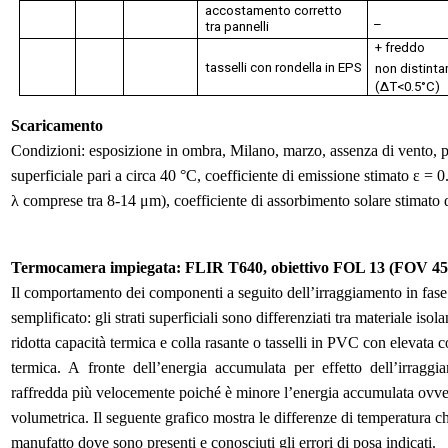
acco
s
t
am
e
n
to c
o
rret
t
o
–
t
ra
p
a
nn
e
lli
+
f
r
e
dd
o
t
a
ss
e
lli c
o
n ro
nd
e
lla in
E
PS
n
on
d
i
s
ti
n
t
a
(ΔT<0
.
5°C)
Scaricamento
Condizioni: esposizione in ombra, Milano, marzo, assenza di vento, pa
superficiale pari a circa 40 °C, coefficiente di emissione stimato ε =
λ comprese tra 8-14 μm), coefficiente di assorbimento solare stimato α
Termocamera impiegata: FLIR T640, obiettivo FOL 13 (FOV 45°
Il comportamento dei componenti a seguito dell’irraggiamento in fase
semplificato: gli strati superficiali sono differenziati tra materiale iso
ridotta capacità termica e colla rasante o tasselli in PVC con elevata
termica. A fronte dell’energia accumulata per effetto dell’irraggia
raffredda più velocemente poiché è minore l’energia accumulata ovve
volumetrica. Il seguente grafico mostra le differenze di temperatura ch
manufatto dove sono presenti e conosciuti gli errori di posa indicati.