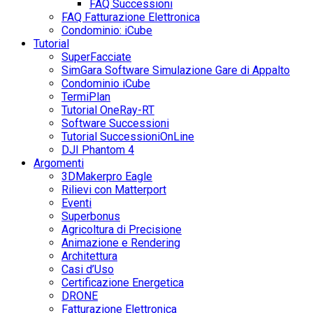
FAQ Successioni
FAQ Fatturazione Elettronica
Condominio: iCube
Tutorial
SuperFacciate
SimGara Software Simulazione Gare di Appalto
Condominio iCube
TermiPlan
Tutorial OneRay-RT
Software Successioni
Tutorial SuccessioniOnLine
DJI Phantom 4
Argomenti
3DMakerpro Eagle
Rilievi con Matterport
Eventi
Superbonus
Agricoltura di Precisione
Animazione e Rendering
Architettura
Casi d’Uso
Certificazione Energetica
DRONE
Fatturazione Elettronica