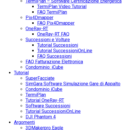
TermiPlan – Software Certificazione Energetica
TermiPlan Video Tutorial
FAQ TermiPlan
Pix4Dmapper
FAQ Pix4Dmapper
OneRay-RT
OneRay-RT FAQ
Successioni e Volture
Tutorial Successioni
Tutorial SuccessioniOnLine
FAQ Successioni
FAQ Fatturazione Elettronica
Condominio: iCube
Tutorial
SuperFacciate
SimGara Software Simulazione Gare di Appalto
Condominio iCube
TermiPlan
Tutorial OneRay-RT
Software Successioni
Tutorial SuccessioniOnLine
DJI Phantom 4
Argomenti
3DMakerpro Eagle