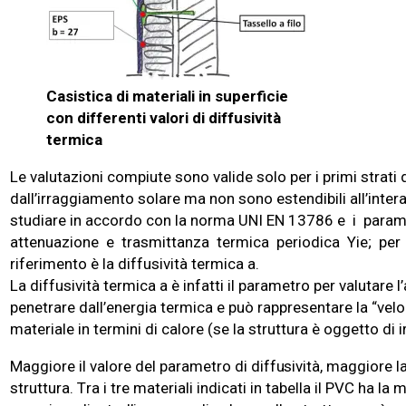
Casistica di materiali in superficie
con differenti valori di diffusività
termica
Le valutazioni compiute sono valide solo per i primi strati d
dall’irraggiamento solare ma non sono estendibili all’intera
studiare in accordo con la norma UNI EN 13786 e i para
attenuazione e trasmittanza termica periodica Yie; per ta
riferimento è la diffusività termica a.
La diffusività termica a è infatti il parametro per valutare l
penetrare dall’energia termica e può rappresentare la “velo
materiale in termini di calore (se la struttura è oggetto di
M
a
gg
i
o
re il
v
alo
r
e
d
el par
a
m
e
t
r
o di
d
if
fu
s
i
v
ità,
m
a
gg
i
o
re l
str
u
t
t
u
ra.
T
ra i tre
m
a
t
eriali i
nd
icati in ta
b
ella il
P
VC
h
a la