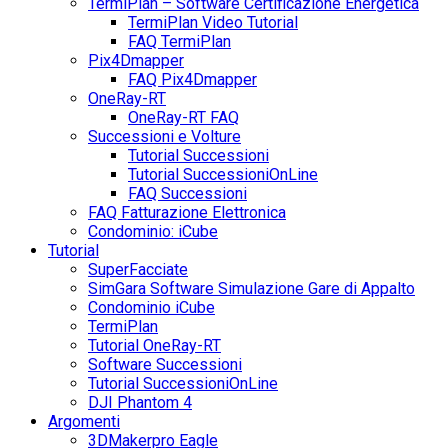
TermiPlan – Software Certificazione Energetica
TermiPlan Video Tutorial
FAQ TermiPlan
Pix4Dmapper
FAQ Pix4Dmapper
OneRay-RT
OneRay-RT FAQ
Successioni e Volture
Tutorial Successioni
Tutorial SuccessioniOnLine
FAQ Successioni
FAQ Fatturazione Elettronica
Condominio: iCube
Tutorial
SuperFacciate
SimGara Software Simulazione Gare di Appalto
Condominio iCube
TermiPlan
Tutorial OneRay-RT
Software Successioni
Tutorial SuccessioniOnLine
DJI Phantom 4
Argomenti
3DMakerpro Eagle