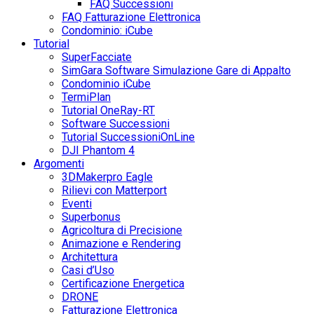
FAQ Successioni
FAQ Fatturazione Elettronica
Condominio: iCube
Tutorial
SuperFacciate
SimGara Software Simulazione Gare di Appalto
Condominio iCube
TermiPlan
Tutorial OneRay-RT
Software Successioni
Tutorial SuccessioniOnLine
DJI Phantom 4
Argomenti
3DMakerpro Eagle
Rilievi con Matterport
Eventi
Superbonus
Agricoltura di Precisione
Animazione e Rendering
Architettura
Casi d’Uso
Certificazione Energetica
DRONE
Fatturazione Elettronica