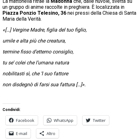
La mattonella ritrae la
Madonna
che, dalle nuvole, svetta su
un gruppo di anime raccolte in preghiera. È localizzata in
Pi
azza Ponzio Telesino, 36
nei pressi della Chiesa di Santa
Maria della Verità.
«[…] Vergine Madre, figlia del tuo figlio,
umile e alta più che creatura,
termine fisso d’etterno consiglio,
tu se’ colei che l’umana natura
nobilitasti sì, che ’l suo fattore
non disdegnò di farsi sua fattura […]».
Condividi:
Facebook
WhatsApp
Twitter
E-mail
Altro