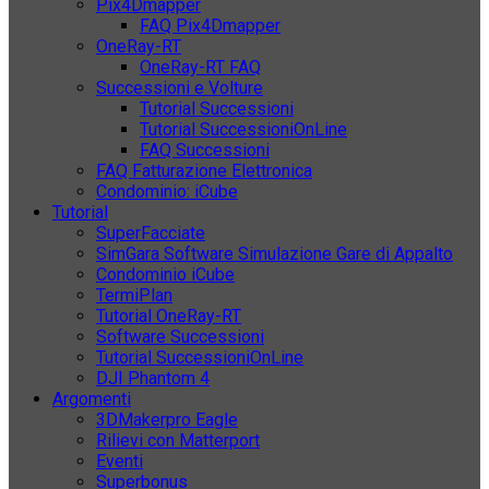
Pix4Dmapper
FAQ Pix4Dmapper
OneRay-RT
OneRay-RT FAQ
Successioni e Volture
Tutorial Successioni
Tutorial SuccessioniOnLine
FAQ Successioni
FAQ Fatturazione Elettronica
Condominio: iCube
Tutorial
SuperFacciate
SimGara Software Simulazione Gare di Appalto
Condominio iCube
TermiPlan
Tutorial OneRay-RT
Software Successioni
Tutorial SuccessioniOnLine
DJI Phantom 4
Argomenti
3DMakerpro Eagle
Rilievi con Matterport
Eventi
Superbonus