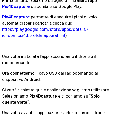
Prima di tutto, abbiamo bisogno di installare l’app
Pix4Dcapture
disponibile su Google Play.
Pix4Dcapture
permette di eseguire i piani di volo
automatici (per scaricarla clicca qui:
https://play.google.com/store/apps/details?
id=com.pix4d.pix4dmapper&hl=it
)
Una volta installata l’app, accendiamo il drone e il
radiocomando.
Ora connettiamo il cavo USB dal radiocomando al
dispositivo Android.
Ci verrà richiesta quale applicazione vogliamo utilizzare.
Selezioniamo
Pix4Dcapture
e clicchiamo su “
Solo
questa volta
“.
Una volta avviata l’applicazione, selezioniamo il drone