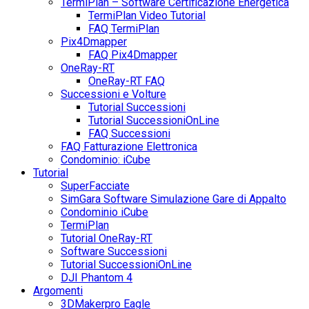
TermiPlan – Software Certificazione Energetica
TermiPlan Video Tutorial
FAQ TermiPlan
Pix4Dmapper
FAQ Pix4Dmapper
OneRay-RT
OneRay-RT FAQ
Successioni e Volture
Tutorial Successioni
Tutorial SuccessioniOnLine
FAQ Successioni
FAQ Fatturazione Elettronica
Condominio: iCube
Tutorial
SuperFacciate
SimGara Software Simulazione Gare di Appalto
Condominio iCube
TermiPlan
Tutorial OneRay-RT
Software Successioni
Tutorial SuccessioniOnLine
DJI Phantom 4
Argomenti
3DMakerpro Eagle