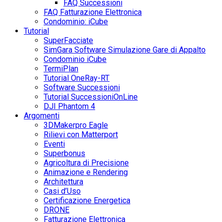
FAQ Successioni
FAQ Fatturazione Elettronica
Condominio: iCube
Tutorial
SuperFacciate
SimGara Software Simulazione Gare di Appalto
Condominio iCube
TermiPlan
Tutorial OneRay-RT
Software Successioni
Tutorial SuccessioniOnLine
DJI Phantom 4
Argomenti
3DMakerpro Eagle
Rilievi con Matterport
Eventi
Superbonus
Agricoltura di Precisione
Animazione e Rendering
Architettura
Casi d’Uso
Certificazione Energetica
DRONE
Fatturazione Elettronica