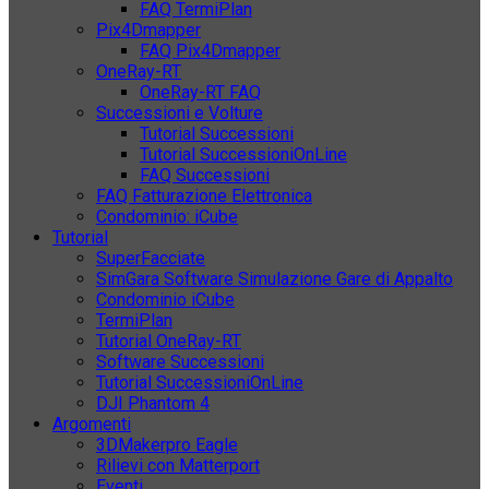
FAQ TermiPlan
Pix4Dmapper
FAQ Pix4Dmapper
OneRay-RT
OneRay-RT FAQ
Successioni e Volture
Tutorial Successioni
Tutorial SuccessioniOnLine
FAQ Successioni
FAQ Fatturazione Elettronica
Condominio: iCube
Tutorial
SuperFacciate
SimGara Software Simulazione Gare di Appalto
Condominio iCube
TermiPlan
Tutorial OneRay-RT
Software Successioni
Tutorial SuccessioniOnLine
DJI Phantom 4
Argomenti
3DMakerpro Eagle
Rilievi con Matterport
Eventi