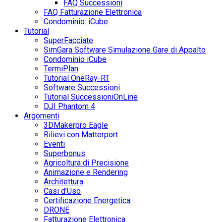
FAQ Successioni
FAQ Fatturazione Elettronica
Condominio: iCube
Tutorial
SuperFacciate
SimGara Software Simulazione Gare di Appalto
Condominio iCube
TermiPlan
Tutorial OneRay-RT
Software Successioni
Tutorial SuccessioniOnLine
DJI Phantom 4
Argomenti
3DMakerpro Eagle
Rilievi con Matterport
Eventi
Superbonus
Agricoltura di Precisione
Animazione e Rendering
Architettura
Casi d’Uso
Certificazione Energetica
DRONE
Fatturazione Elettronica