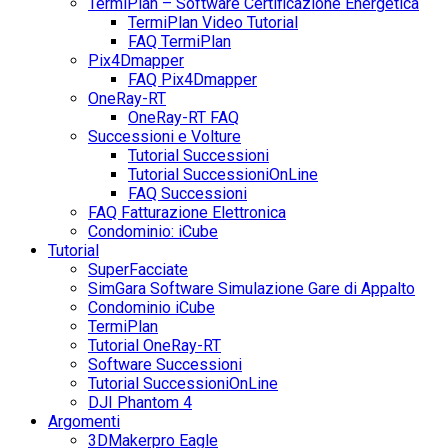
TermiPlan – Software Certificazione Energetica
TermiPlan Video Tutorial
FAQ TermiPlan
Pix4Dmapper
FAQ Pix4Dmapper
OneRay-RT
OneRay-RT FAQ
Successioni e Volture
Tutorial Successioni
Tutorial SuccessioniOnLine
FAQ Successioni
FAQ Fatturazione Elettronica
Condominio: iCube
Tutorial
SuperFacciate
SimGara Software Simulazione Gare di Appalto
Condominio iCube
TermiPlan
Tutorial OneRay-RT
Software Successioni
Tutorial SuccessioniOnLine
DJI Phantom 4
Argomenti
3DMakerpro Eagle