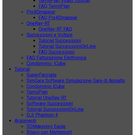
TermiPlan Video Tutorial
FAQ TermiPlan
Pix4Dmapper
FAQ Pix4Dmapper
OneRay-RT
OneRay-RT FAQ
Successioni e Volture
Tutorial Successioni
Tutorial SuccessioniOnLine
FAQ Successioni
FAQ Fatturazione Elettronica
Condominio: iCube
Tutorial
SuperFacciate
SimGara Software Simulazione Gare di Appalto
Condominio iCube
TermiPlan
Tutorial OneRay-RT
Software Successioni
Tutorial SuccessioniOnLine
DJI Phantom 4
Argomenti
3DMakerpro Eagle
Rilievi con Matterport