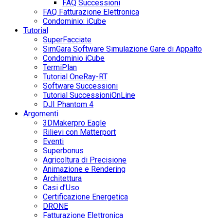
FAQ Successioni
FAQ Fatturazione Elettronica
Condominio: iCube
Tutorial
SuperFacciate
SimGara Software Simulazione Gare di Appalto
Condominio iCube
TermiPlan
Tutorial OneRay-RT
Software Successioni
Tutorial SuccessioniOnLine
DJI Phantom 4
Argomenti
3DMakerpro Eagle
Rilievi con Matterport
Eventi
Superbonus
Agricoltura di Precisione
Animazione e Rendering
Architettura
Casi d’Uso
Certificazione Energetica
DRONE
Fatturazione Elettronica