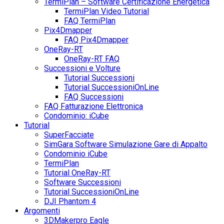
TermiPlan – Software Certificazione Energetica
TermiPlan Video Tutorial
FAQ TermiPlan
Pix4Dmapper
FAQ Pix4Dmapper
OneRay-RT
OneRay-RT FAQ
Successioni e Volture
Tutorial Successioni
Tutorial SuccessioniOnLine
FAQ Successioni
FAQ Fatturazione Elettronica
Condominio: iCube
Tutorial
SuperFacciate
SimGara Software Simulazione Gare di Appalto
Condominio iCube
TermiPlan
Tutorial OneRay-RT
Software Successioni
Tutorial SuccessioniOnLine
DJI Phantom 4
Argomenti
3DMakerpro Eagle