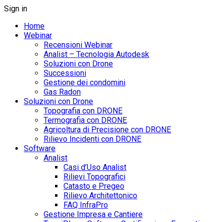
Sign in
Home
Webinar
Recensioni Webinar
Analist – Tecnologia Autodesk
Soluzioni con Drone
Successioni
Gestione dei condomini
Gas Radon
Soluzioni con Drone
Topografia con DRONE
Termografia con DRONE
Agricoltura di Precisione con DRONE
Rilievo Incidenti con DRONE
Software
Analist
Casi d’Uso Analist
Rilievi Topografici
Catasto e Pregeo
Rilievo Architettonico
FAQ InfraPro
Gestione Impresa e Cantiere