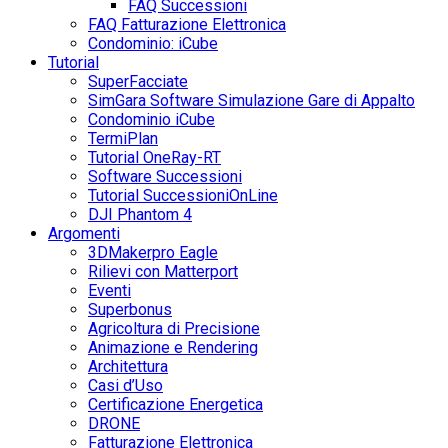
FAQ Successioni
FAQ Fatturazione Elettronica
Condominio: iCube
Tutorial
SuperFacciate
SimGara Software Simulazione Gare di Appalto
Condominio iCube
TermiPlan
Tutorial OneRay-RT
Software Successioni
Tutorial SuccessioniOnLine
DJI Phantom 4
Argomenti
3DMakerpro Eagle
Rilievi con Matterport
Eventi
Superbonus
Agricoltura di Precisione
Animazione e Rendering
Architettura
Casi d’Uso
Certificazione Energetica
DRONE
Fatturazione Elettronica