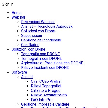
Sign in
Home
Webinar
Recensioni Webinar
Analist – Tecnologia Autodesk
Soluzioni con Drone
Successioni
Gestione dei condomini
Gas Radon
Soluzioni con Drone
Topografia con DRONE
Termografia con DRONE
Agricoltura di Precisione con DRONE
Rilievo Incidenti con DRONE
Software
Analist
Casi d’Uso Analist
Rilievi Topografici
Catasto e Pregeo
Rilievo Architettonico
FAQ InfraPro
Gestione Impresa e Cantiere