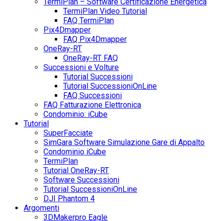
TermiPlan – Software Certificazione Energetica
TermiPlan Video Tutorial
FAQ TermiPlan
Pix4Dmapper
FAQ Pix4Dmapper
OneRay-RT
OneRay-RT FAQ
Successioni e Volture
Tutorial Successioni
Tutorial SuccessioniOnLine
FAQ Successioni
FAQ Fatturazione Elettronica
Condominio: iCube
Tutorial
SuperFacciate
SimGara Software Simulazione Gare di Appalto
Condominio iCube
TermiPlan
Tutorial OneRay-RT
Software Successioni
Tutorial SuccessioniOnLine
DJI Phantom 4
Argomenti
3DMakerpro Eagle