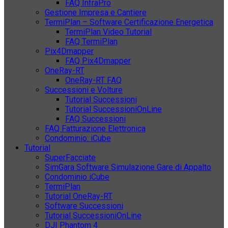
FAQ InfraPro
Gestione Impresa e Cantiere
TermiPlan – Software Certificazione Energetica
TermiPlan Video Tutorial
FAQ TermiPlan
Pix4Dmapper
FAQ Pix4Dmapper
OneRay-RT
OneRay-RT FAQ
Successioni e Volture
Tutorial Successioni
Tutorial SuccessioniOnLine
FAQ Successioni
FAQ Fatturazione Elettronica
Condominio: iCube
Tutorial
SuperFacciate
SimGara Software Simulazione Gare di Appalto
Condominio iCube
TermiPlan
Tutorial OneRay-RT
Software Successioni
Tutorial SuccessioniOnLine
DJI Phantom 4