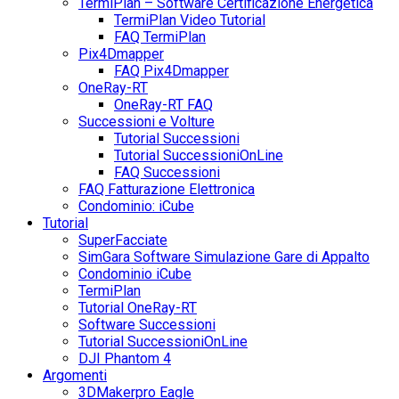
TermiPlan – Software Certificazione Energetica
TermiPlan Video Tutorial
FAQ TermiPlan
Pix4Dmapper
FAQ Pix4Dmapper
OneRay-RT
OneRay-RT FAQ
Successioni e Volture
Tutorial Successioni
Tutorial SuccessioniOnLine
FAQ Successioni
FAQ Fatturazione Elettronica
Condominio: iCube
Tutorial
SuperFacciate
SimGara Software Simulazione Gare di Appalto
Condominio iCube
TermiPlan
Tutorial OneRay-RT
Software Successioni
Tutorial SuccessioniOnLine
DJI Phantom 4
Argomenti
3DMakerpro Eagle