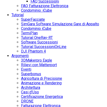
FAQ Successioni
FAQ Fatturazione Elettronica
Condominio: iCube
Tutorial
SuperFacciate
SimGara Software Simulazione Gare di Appalto
Condominio iCube
TermiPlan
Tutorial OneRay-RT
Software Successioni
Tutorial SuccessioniOnLine
DJI Phantom 4
Argomenti
3DMakerpro Eagle
Rilievi con Matterport
Eventi
Superbonus
Agricoltura di Precisione
Animazione e Rendering
Architettura
Casi d’Uso
Certificazione Energetica
DRONE
Fatturazione Elettronica