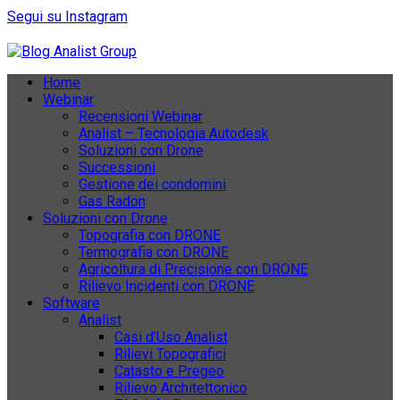
Segui su Instagram
Home
Webinar
Recensioni Webinar
Analist – Tecnologia Autodesk
Soluzioni con Drone
Successioni
Gestione dei condomini
Gas Radon
Soluzioni con Drone
Topografia con DRONE
Termografia con DRONE
Agricoltura di Precisione con DRONE
Rilievo Incidenti con DRONE
Software
Analist
Casi d’Uso Analist
Rilievi Topografici
Catasto e Pregeo
Rilievo Architettonico