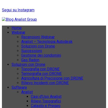
Segui su Instagram
Home
Webinar
Recensioni Webinar
Analist – Tecnologia Autodesk
Soluzioni con Drone
Successioni
Gestione dei condomini
Gas Radon
Soluzioni con Drone
Topografia con DRONE
Termografia con DRONE
Agricoltura di Precisione con DRONE
Rilievo Incidenti con DRONE
Software
Analist
Casi d’Uso Analist
Rilievi Topografici
Catasto e Pregeo