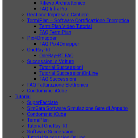
Rilievo Architettonico
FAQ InfraPro
Gestione Impresa e Cantiere
TermiPlan – Software Certificazione Energetica
TermiPlan Video Tutorial
FAQ TermiPlan
Pix4Dmapper
FAQ Pix4Dmapper
OneRay-RT
OneRay-RT FAQ
Successioni e Volture
Tutorial Successioni
Tutorial SuccessioniOnLine
FAQ Successioni
FAQ Fatturazione Elettronica
Condominio: iCube
Tutorial
SuperFacciate
SimGara Software Simulazione Gare di Appalto
Condominio iCube
TermiPlan
Tutorial OneRay-RT
Software Successioni
Tutorial SuccessioniOnLine