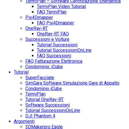
TermiPlan – Software Certificazione Energetica
TermiPlan Video Tutorial
FAQ TermiPlan
Pix4Dmapper
FAQ Pix4Dmapper
OneRay-RT
OneRay-RT FAQ
Successioni e Volture
Tutorial Successioni
Tutorial SuccessioniOnLine
FAQ Successioni
FAQ Fatturazione Elettronica
Condominio: iCube
Tutorial
SuperFacciate
SimGara Software Simulazione Gare di Appalto
Condominio iCube
TermiPlan
Tutorial OneRay-RT
Software Successioni
Tutorial SuccessioniOnLine
DJI Phantom 4
Argomenti
3DMakerpro Eagle