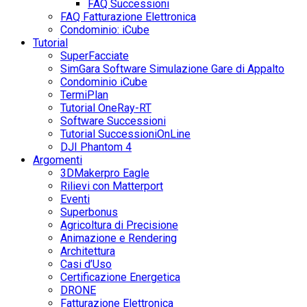
FAQ Successioni
FAQ Fatturazione Elettronica
Condominio: iCube
Tutorial
SuperFacciate
SimGara Software Simulazione Gare di Appalto
Condominio iCube
TermiPlan
Tutorial OneRay-RT
Software Successioni
Tutorial SuccessioniOnLine
DJI Phantom 4
Argomenti
3DMakerpro Eagle
Rilievi con Matterport
Eventi
Superbonus
Agricoltura di Precisione
Animazione e Rendering
Architettura
Casi d’Uso
Certificazione Energetica
DRONE
Fatturazione Elettronica