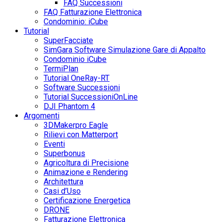
FAQ Successioni
FAQ Fatturazione Elettronica
Condominio: iCube
Tutorial
SuperFacciate
SimGara Software Simulazione Gare di Appalto
Condominio iCube
TermiPlan
Tutorial OneRay-RT
Software Successioni
Tutorial SuccessioniOnLine
DJI Phantom 4
Argomenti
3DMakerpro Eagle
Rilievi con Matterport
Eventi
Superbonus
Agricoltura di Precisione
Animazione e Rendering
Architettura
Casi d’Uso
Certificazione Energetica
DRONE
Fatturazione Elettronica