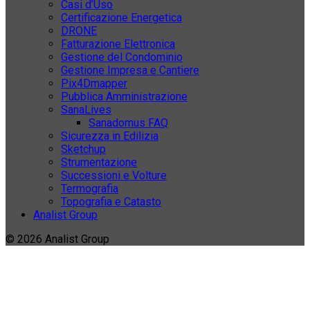
Casi d’Uso
Certificazione Energetica
DRONE
Fatturazione Elettronica
Gestione del Condominio
Gestione Impresa e Cantiere
Pix4Dmapper
Pubblica Amministrazione
SanaLives
Sanadomus FAQ
Sicurezza in Edilizia
Sketchup
Strumentazione
Successioni e Volture
Termografia
Topografia e Catasto
Analist Group
© 2026 Analist Group