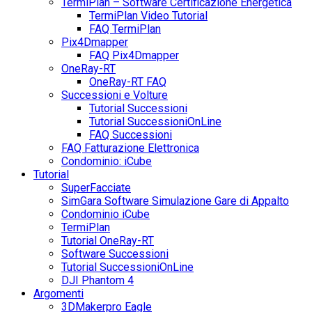
TermiPlan – Software Certificazione Energetica
TermiPlan Video Tutorial
FAQ TermiPlan
Pix4Dmapper
FAQ Pix4Dmapper
OneRay-RT
OneRay-RT FAQ
Successioni e Volture
Tutorial Successioni
Tutorial SuccessioniOnLine
FAQ Successioni
FAQ Fatturazione Elettronica
Condominio: iCube
Tutorial
SuperFacciate
SimGara Software Simulazione Gare di Appalto
Condominio iCube
TermiPlan
Tutorial OneRay-RT
Software Successioni
Tutorial SuccessioniOnLine
DJI Phantom 4
Argomenti
3DMakerpro Eagle