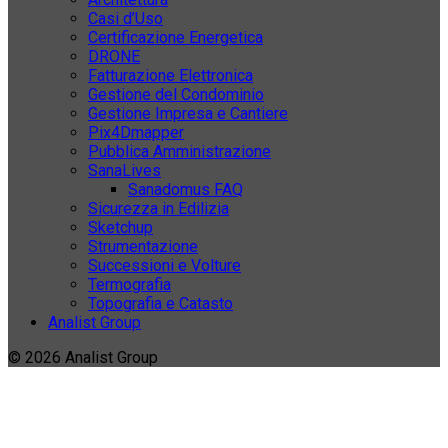
Casi d’Uso
Certificazione Energetica
DRONE
Fatturazione Elettronica
Gestione del Condominio
Gestione Impresa e Cantiere
Pix4Dmapper
Pubblica Amministrazione
SanaLives
Sanadomus FAQ
Sicurezza in Edilizia
Sketchup
Strumentazione
Successioni e Volture
Termografia
Topografia e Catasto
Analist Group
© 2026 Analist Group