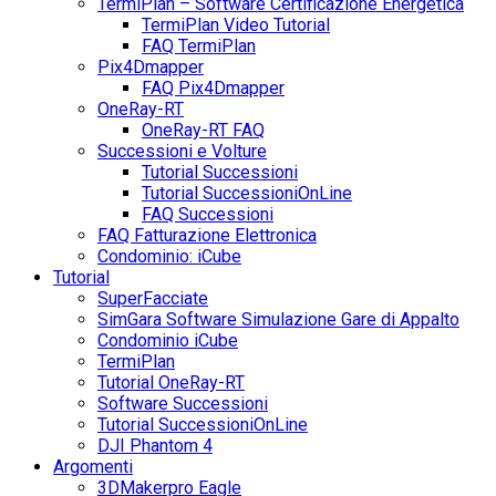
TermiPlan – Software Certificazione Energetica
TermiPlan Video Tutorial
FAQ TermiPlan
Pix4Dmapper
FAQ Pix4Dmapper
OneRay-RT
OneRay-RT FAQ
Successioni e Volture
Tutorial Successioni
Tutorial SuccessioniOnLine
FAQ Successioni
FAQ Fatturazione Elettronica
Condominio: iCube
Tutorial
SuperFacciate
SimGara Software Simulazione Gare di Appalto
Condominio iCube
TermiPlan
Tutorial OneRay-RT
Software Successioni
Tutorial SuccessioniOnLine
DJI Phantom 4
Argomenti
3DMakerpro Eagle