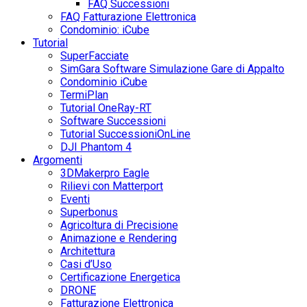
FAQ Successioni
FAQ Fatturazione Elettronica
Condominio: iCube
Tutorial
SuperFacciate
SimGara Software Simulazione Gare di Appalto
Condominio iCube
TermiPlan
Tutorial OneRay-RT
Software Successioni
Tutorial SuccessioniOnLine
DJI Phantom 4
Argomenti
3DMakerpro Eagle
Rilievi con Matterport
Eventi
Superbonus
Agricoltura di Precisione
Animazione e Rendering
Architettura
Casi d’Uso
Certificazione Energetica
DRONE
Fatturazione Elettronica