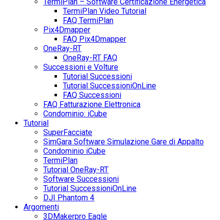
TermiPlan – Software Certificazione Energetica
TermiPlan Video Tutorial
FAQ TermiPlan
Pix4Dmapper
FAQ Pix4Dmapper
OneRay-RT
OneRay-RT FAQ
Successioni e Volture
Tutorial Successioni
Tutorial SuccessioniOnLine
FAQ Successioni
FAQ Fatturazione Elettronica
Condominio: iCube
Tutorial
SuperFacciate
SimGara Software Simulazione Gare di Appalto
Condominio iCube
TermiPlan
Tutorial OneRay-RT
Software Successioni
Tutorial SuccessioniOnLine
DJI Phantom 4
Argomenti
3DMakerpro Eagle