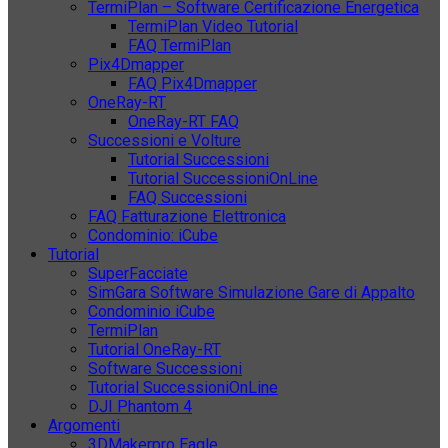
TermiPlan – Software Certificazione Energetica
TermiPlan Video Tutorial
FAQ TermiPlan
Pix4Dmapper
FAQ Pix4Dmapper
OneRay-RT
OneRay-RT FAQ
Successioni e Volture
Tutorial Successioni
Tutorial SuccessioniOnLine
FAQ Successioni
FAQ Fatturazione Elettronica
Condominio: iCube
Tutorial
SuperFacciate
SimGara Software Simulazione Gare di Appalto
Condominio iCube
TermiPlan
Tutorial OneRay-RT
Software Successioni
Tutorial SuccessioniOnLine
DJI Phantom 4
Argomenti
3DMakerpro Eagle