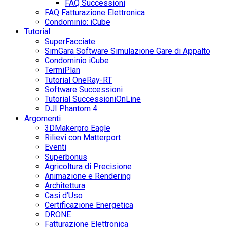
FAQ Successioni
FAQ Fatturazione Elettronica
Condominio: iCube
Tutorial
SuperFacciate
SimGara Software Simulazione Gare di Appalto
Condominio iCube
TermiPlan
Tutorial OneRay-RT
Software Successioni
Tutorial SuccessioniOnLine
DJI Phantom 4
Argomenti
3DMakerpro Eagle
Rilievi con Matterport
Eventi
Superbonus
Agricoltura di Precisione
Animazione e Rendering
Architettura
Casi d’Uso
Certificazione Energetica
DRONE
Fatturazione Elettronica