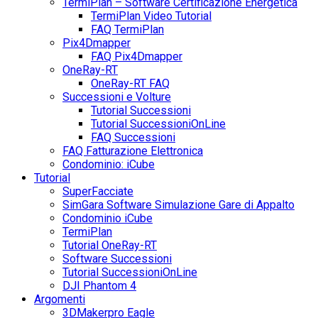
TermiPlan – Software Certificazione Energetica
TermiPlan Video Tutorial
FAQ TermiPlan
Pix4Dmapper
FAQ Pix4Dmapper
OneRay-RT
OneRay-RT FAQ
Successioni e Volture
Tutorial Successioni
Tutorial SuccessioniOnLine
FAQ Successioni
FAQ Fatturazione Elettronica
Condominio: iCube
Tutorial
SuperFacciate
SimGara Software Simulazione Gare di Appalto
Condominio iCube
TermiPlan
Tutorial OneRay-RT
Software Successioni
Tutorial SuccessioniOnLine
DJI Phantom 4
Argomenti
3DMakerpro Eagle