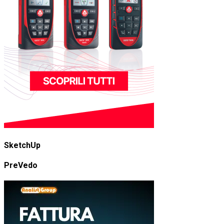
SketchUp
PreVedo