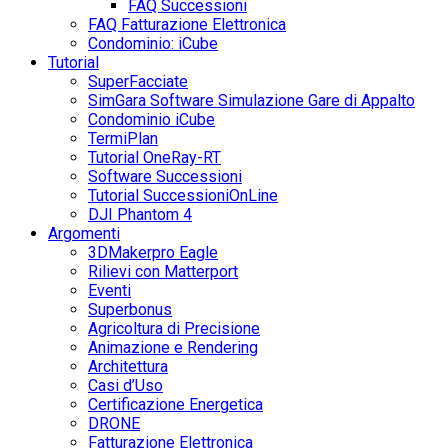
FAQ Successioni
FAQ Fatturazione Elettronica
Condominio: iCube
Tutorial
SuperFacciate
SimGara Software Simulazione Gare di Appalto
Condominio iCube
TermiPlan
Tutorial OneRay-RT
Software Successioni
Tutorial SuccessioniOnLine
DJI Phantom 4
Argomenti
3DMakerpro Eagle
Rilievi con Matterport
Eventi
Superbonus
Agricoltura di Precisione
Animazione e Rendering
Architettura
Casi d’Uso
Certificazione Energetica
DRONE
Fatturazione Elettronica