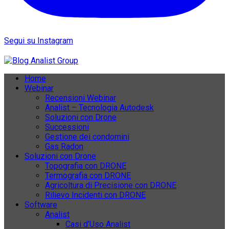
Segui su Instagram
Home
Webinar
Recensioni Webinar
Analist – Tecnologia Autodesk
Soluzioni con Drone
Successioni
Gestione dei condomini
Gas Radon
Soluzioni con Drone
Topografia con DRONE
Termografia con DRONE
Agricoltura di Precisione con DRONE
Rilievo Incidenti con DRONE
Software
Analist
Casi d’Uso Analist