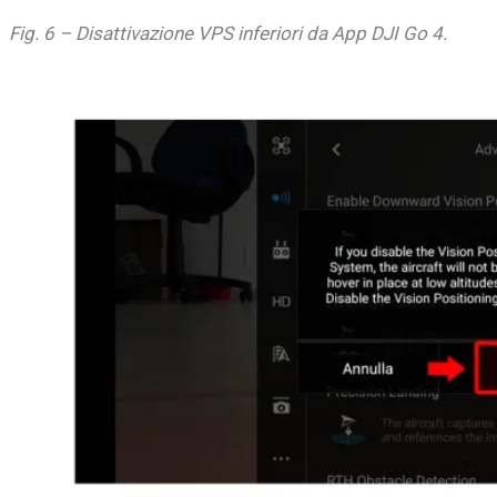
Fig. 6 – Disattivazione VPS inferiori da App DJI Go 4.