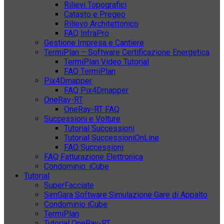
Rilievi Topografici
Catasto e Pregeo
Rilievo Architettonico
FAQ InfraPro
Gestione Impresa e Cantiere
TermiPlan – Software Certificazione Energetica
TermiPlan Video Tutorial
FAQ TermiPlan
Pix4Dmapper
FAQ Pix4Dmapper
OneRay-RT
OneRay-RT FAQ
Successioni e Volture
Tutorial Successioni
Tutorial SuccessioniOnLine
FAQ Successioni
FAQ Fatturazione Elettronica
Condominio: iCube
Tutorial
SuperFacciate
SimGara Software Simulazione Gare di Appalto
Condominio iCube
TermiPlan
Tutorial OneRay-RT