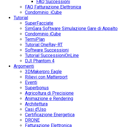
FAQ Successioni
FAQ Fatturazione Elettronica
Condominio: iCube
Tutorial
SuperFacciate
SimGara Software Simulazione Gare di Appalto
Condominio iCube
TermiPlan
Tutorial OneRay-RT
Software Successioni
Tutorial SuccessioniOnLine
DJI Phantom 4
Argomenti
3DMakerpro Eagle
Rilievi con Matterport
Eventi
Superbonus
Agricoltura di Precisione
Animazione e Rendering
Architettura
Casi d’Uso
Certificazione Energetica
DRONE
Fatturazione Elettronica