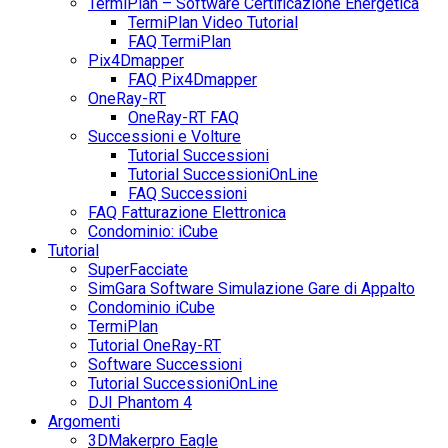
TermiPlan – Software Certificazione Energetica
TermiPlan Video Tutorial
FAQ TermiPlan
Pix4Dmapper
FAQ Pix4Dmapper
OneRay-RT
OneRay-RT FAQ
Successioni e Volture
Tutorial Successioni
Tutorial SuccessioniOnLine
FAQ Successioni
FAQ Fatturazione Elettronica
Condominio: iCube
Tutorial
SuperFacciate
SimGara Software Simulazione Gare di Appalto
Condominio iCube
TermiPlan
Tutorial OneRay-RT
Software Successioni
Tutorial SuccessioniOnLine
DJI Phantom 4
Argomenti
3DMakerpro Eagle