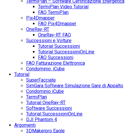
TermiPlan – Software Certificazione Energetica
TermiPlan Video Tutorial
FAQ TermiPlan
Pix4Dmapper
FAQ Pix4Dmapper
OneRay-RT
OneRay-RT FAQ
Successioni e Volture
Tutorial Successioni
Tutorial SuccessioniOnLine
FAQ Successioni
FAQ Fatturazione Elettronica
Condominio: iCube
Tutorial
SuperFacciate
SimGara Software Simulazione Gare di Appalto
Condominio iCube
TermiPlan
Tutorial OneRay-RT
Software Successioni
Tutorial SuccessioniOnLine
DJI Phantom 4
Argomenti
3DMakerpro Eagle