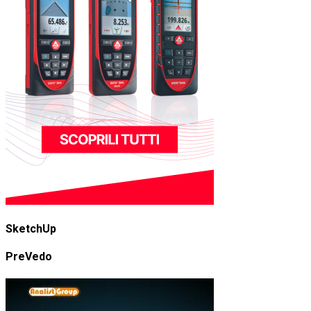
SketchUp
PreVedo