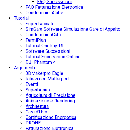
FAQ Successioni
FAQ Fatturazione Elettronica
Condominio: iCube
Tutorial
SuperFacciate
SimGara Software Simulazione Gare di Appalto
Condominio iCube
TermiPlan
Tutorial OneRay-RT
Software Successioni
Tutorial SuccessioniOnLine
DJI Phantom 4
Argomenti
3DMakerpro Eagle
Rilievi con Matterport
Eventi
Superbonus
Agricoltura di Precisione
Animazione e Rendering
Architettura
Casi d’Uso
Certificazione Energetica
DRONE
Fatturazione Elettronica