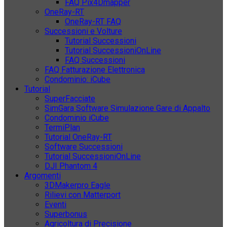
FAQ Pix4Dmapper
OneRay-RT
OneRay-RT FAQ
Successioni e Volture
Tutorial Successioni
Tutorial SuccessioniOnLine
FAQ Successioni
FAQ Fatturazione Elettronica
Condominio: iCube
Tutorial
SuperFacciate
SimGara Software Simulazione Gare di Appalto
Condominio iCube
TermiPlan
Tutorial OneRay-RT
Software Successioni
Tutorial SuccessioniOnLine
DJI Phantom 4
Argomenti
3DMakerpro Eagle
Rilievi con Matterport
Eventi
Superbonus
Agricoltura di Precisione