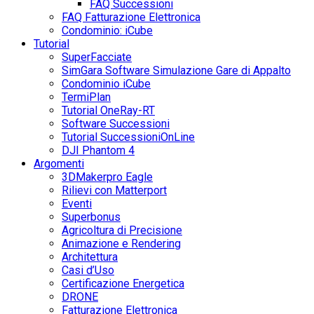
FAQ Successioni
FAQ Fatturazione Elettronica
Condominio: iCube
Tutorial
SuperFacciate
SimGara Software Simulazione Gare di Appalto
Condominio iCube
TermiPlan
Tutorial OneRay-RT
Software Successioni
Tutorial SuccessioniOnLine
DJI Phantom 4
Argomenti
3DMakerpro Eagle
Rilievi con Matterport
Eventi
Superbonus
Agricoltura di Precisione
Animazione e Rendering
Architettura
Casi d’Uso
Certificazione Energetica
DRONE
Fatturazione Elettronica