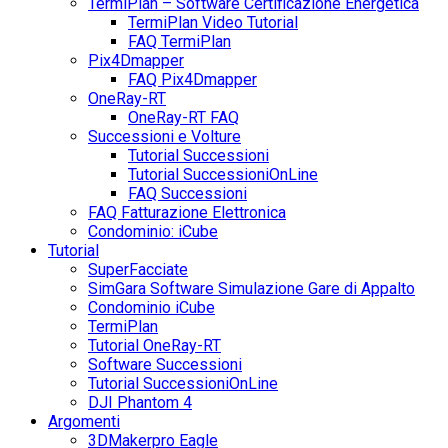
TermiPlan – Software Certificazione Energetica
TermiPlan Video Tutorial
FAQ TermiPlan
Pix4Dmapper
FAQ Pix4Dmapper
OneRay-RT
OneRay-RT FAQ
Successioni e Volture
Tutorial Successioni
Tutorial SuccessioniOnLine
FAQ Successioni
FAQ Fatturazione Elettronica
Condominio: iCube
Tutorial
SuperFacciate
SimGara Software Simulazione Gare di Appalto
Condominio iCube
TermiPlan
Tutorial OneRay-RT
Software Successioni
Tutorial SuccessioniOnLine
DJI Phantom 4
Argomenti
3DMakerpro Eagle