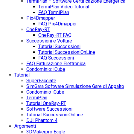
TermiPlan – Software Certificazione Energetica
TermiPlan Video Tutorial
FAQ TermiPlan
Pix4Dmapper
FAQ Pix4Dmapper
OneRay-RT
OneRay-RT FAQ
Successioni e Volture
Tutorial Successioni
Tutorial SuccessioniOnLine
FAQ Successioni
FAQ Fatturazione Elettronica
Condominio: iCube
Tutorial
SuperFacciate
SimGara Software Simulazione Gare di Appalto
Condominio iCube
TermiPlan
Tutorial OneRay-RT
Software Successioni
Tutorial SuccessioniOnLine
DJI Phantom 4
Argomenti
3DMakerpro Eagle