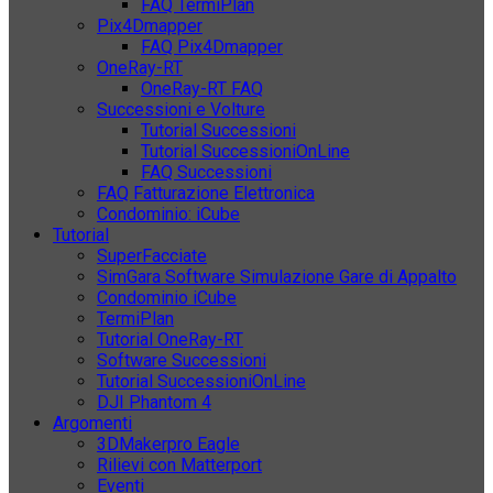
FAQ TermiPlan
Pix4Dmapper
FAQ Pix4Dmapper
OneRay-RT
OneRay-RT FAQ
Successioni e Volture
Tutorial Successioni
Tutorial SuccessioniOnLine
FAQ Successioni
FAQ Fatturazione Elettronica
Condominio: iCube
Tutorial
SuperFacciate
SimGara Software Simulazione Gare di Appalto
Condominio iCube
TermiPlan
Tutorial OneRay-RT
Software Successioni
Tutorial SuccessioniOnLine
DJI Phantom 4
Argomenti
3DMakerpro Eagle
Rilievi con Matterport
Eventi