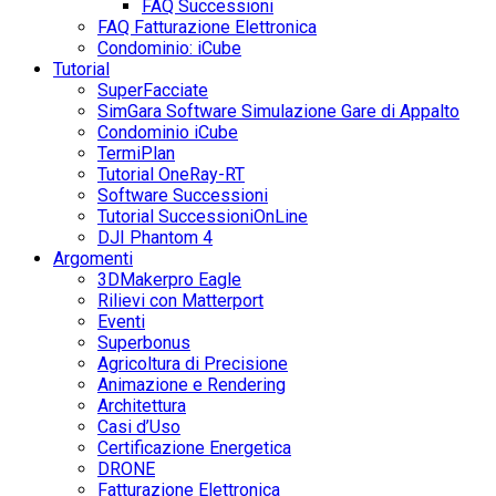
FAQ Successioni
FAQ Fatturazione Elettronica
Condominio: iCube
Tutorial
SuperFacciate
SimGara Software Simulazione Gare di Appalto
Condominio iCube
TermiPlan
Tutorial OneRay-RT
Software Successioni
Tutorial SuccessioniOnLine
DJI Phantom 4
Argomenti
3DMakerpro Eagle
Rilievi con Matterport
Eventi
Superbonus
Agricoltura di Precisione
Animazione e Rendering
Architettura
Casi d’Uso
Certificazione Energetica
DRONE
Fatturazione Elettronica