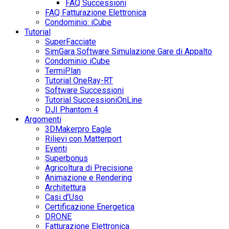
FAQ Successioni
FAQ Fatturazione Elettronica
Condominio: iCube
Tutorial
SuperFacciate
SimGara Software Simulazione Gare di Appalto
Condominio iCube
TermiPlan
Tutorial OneRay-RT
Software Successioni
Tutorial SuccessioniOnLine
DJI Phantom 4
Argomenti
3DMakerpro Eagle
Rilievi con Matterport
Eventi
Superbonus
Agricoltura di Precisione
Animazione e Rendering
Architettura
Casi d’Uso
Certificazione Energetica
DRONE
Fatturazione Elettronica