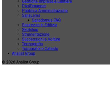
Gestione Impresa e Cantiere
Pix4Dmapper
Pubblica Amministrazione
SanaLives
Sanadomus FAQ
Sicurezza in Edilizia
Sketchup
Strumentazione
Successioni e Volture
Termografia
Topografia e Catasto
Analist Group
© 2026 Analist Group