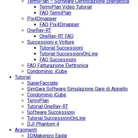
TermiPlan – Software Certificazione Energetica
TermiPlan Video Tutorial
FAQ TermiPlan
Pix4Dmapper
FAQ Pix4Dmapper
OneRay-RT
OneRay-RT FAQ
Successioni e Volture
Tutorial Successioni
Tutorial SuccessioniOnLine
FAQ Successioni
FAQ Fatturazione Elettronica
Condominio: iCube
Tutorial
SuperFacciate
SimGara Software Simulazione Gare di Appalto
Condominio iCube
TermiPlan
Tutorial OneRay-RT
Software Successioni
Tutorial SuccessioniOnLine
DJI Phantom 4
Argomenti
3DMakerpro Eagle