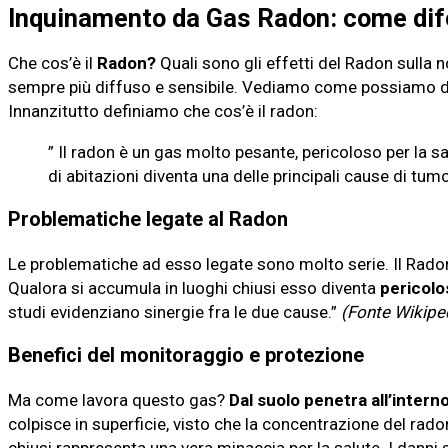
Inquinamento da Gas Radon: come dif
Che cos’è il
Radon?
Quali sono gli effetti del Radon sulla 
sempre più diffuso e sensibile. Vediamo come possiamo dif
Innanzitutto definiamo che cos’è il radon:
” Il radon è un gas molto pesante, pericoloso per la sa
di abitazioni diventa una delle principali cause di tum
Problematiche legate al Radon
Le problematiche ad esso legate sono molto serie. Il Radon,
Qualora si accumula in luoghi chiusi esso diventa
pericolo
studi evidenziano sinergie fra le due cause.”
(Fonte Wikipe
Benefici del monitoraggio e protezione
Ma come lavora questo gas?
Dal suolo penetra all’interno
colpisce in superficie, visto che la concentrazione del rado
chiusi rappresenta una vera minaccia per la salute. I danni