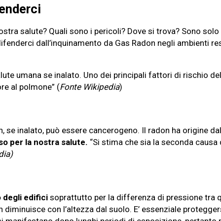
enderci
nostra salute? Quali sono i pericoli? Dove si trova? Sono so
enderci dall’inquinamento da Gas Radon negli ambienti resid
lute umana se inalato. Uno dei principali fattori di rischio d
ore al polmone” (
Fonte Wikipedia
)
 se inalato, può essere cancerogeno. Il radon ha origine dal 
so per la nostra salute.
“Si stima che sia la seconda causa 
dia)
 degli edifici
soprattutto per la differenza di pressione tra 
n diminuisce con l’altezza dal suolo. E’ essenziale proteggers
 si manifestano dopo lunghi periodi di esposizione, pertanto 