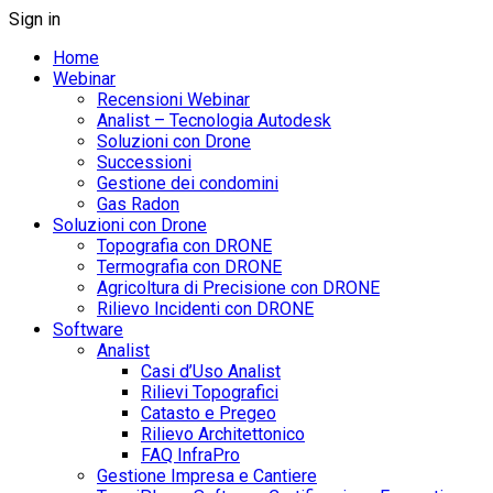
Sign in
Home
Webinar
Recensioni Webinar
Analist – Tecnologia Autodesk
Soluzioni con Drone
Successioni
Gestione dei condomini
Gas Radon
Soluzioni con Drone
Topografia con DRONE
Termografia con DRONE
Agricoltura di Precisione con DRONE
Rilievo Incidenti con DRONE
Software
Analist
Casi d’Uso Analist
Rilievi Topografici
Catasto e Pregeo
Rilievo Architettonico
FAQ InfraPro
Gestione Impresa e Cantiere