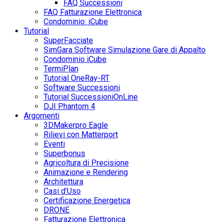
FAQ Successioni
FAQ Fatturazione Elettronica
Condominio: iCube
Tutorial
SuperFacciate
SimGara Software Simulazione Gare di Appalto
Condominio iCube
TermiPlan
Tutorial OneRay-RT
Software Successioni
Tutorial SuccessioniOnLine
DJI Phantom 4
Argomenti
3DMakerpro Eagle
Rilievi con Matterport
Eventi
Superbonus
Agricoltura di Precisione
Animazione e Rendering
Architettura
Casi d’Uso
Certificazione Energetica
DRONE
Fatturazione Elettronica