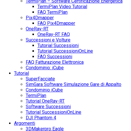
TermiPlan – Software Certificazione Energetica
TermiPlan Video Tutorial
FAQ TermiPlan
Pix4Dmapper
FAQ Pix4Dmapper
OneRay-RT
OneRay-RT FAQ
Successioni e Volture
Tutorial Successioni
Tutorial SuccessioniOnLine
FAQ Successioni
FAQ Fatturazione Elettronica
Condominio: iCube
Tutorial
SuperFacciate
SimGara Software Simulazione Gare di Appalto
Condominio iCube
TermiPlan
Tutorial OneRay-RT
Software Successioni
Tutorial SuccessioniOnLine
DJI Phantom 4
Argomenti
3DMakerpro Eagle