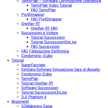
TermiPlan – Software Certificazione Energetica
TermiPlan Video Tutorial
FAQ TermiPlan
Pix4Dmapper
FAQ Pix4Dmapper
OneRay-RT
OneRay-RT FAQ
Successioni e Volture
Tutorial Successioni
Tutorial SuccessioniOnLine
FAQ Successioni
FAQ Fatturazione Elettronica
Condominio: iCube
Tutorial
SuperFacciate
SimGara Software Simulazione Gare di Appalto
Condominio iCube
TermiPlan
Tutorial OneRay-RT
Software Successioni
Tutorial SuccessioniOnLine
DJI Phantom 4
Argomenti
3DMakerpro Eagle