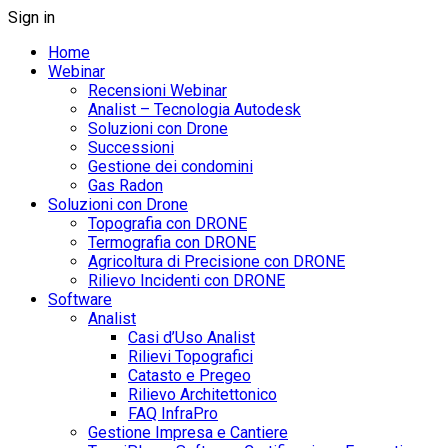
Sign in
Home
Webinar
Recensioni Webinar
Analist – Tecnologia Autodesk
Soluzioni con Drone
Successioni
Gestione dei condomini
Gas Radon
Soluzioni con Drone
Topografia con DRONE
Termografia con DRONE
Agricoltura di Precisione con DRONE
Rilievo Incidenti con DRONE
Software
Analist
Casi d’Uso Analist
Rilievi Topografici
Catasto e Pregeo
Rilievo Architettonico
FAQ InfraPro
Gestione Impresa e Cantiere