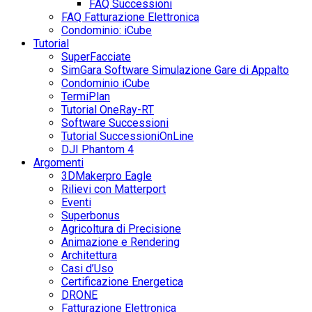
FAQ Successioni
FAQ Fatturazione Elettronica
Condominio: iCube
Tutorial
SuperFacciate
SimGara Software Simulazione Gare di Appalto
Condominio iCube
TermiPlan
Tutorial OneRay-RT
Software Successioni
Tutorial SuccessioniOnLine
DJI Phantom 4
Argomenti
3DMakerpro Eagle
Rilievi con Matterport
Eventi
Superbonus
Agricoltura di Precisione
Animazione e Rendering
Architettura
Casi d’Uso
Certificazione Energetica
DRONE
Fatturazione Elettronica