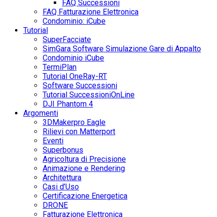
FAQ Successioni
FAQ Fatturazione Elettronica
Condominio: iCube
Tutorial
SuperFacciate
SimGara Software Simulazione Gare di Appalto
Condominio iCube
TermiPlan
Tutorial OneRay-RT
Software Successioni
Tutorial SuccessioniOnLine
DJI Phantom 4
Argomenti
3DMakerpro Eagle
Rilievi con Matterport
Eventi
Superbonus
Agricoltura di Precisione
Animazione e Rendering
Architettura
Casi d’Uso
Certificazione Energetica
DRONE
Fatturazione Elettronica