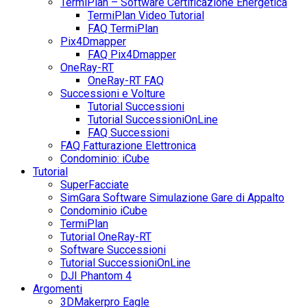
TermiPlan – Software Certificazione Energetica
TermiPlan Video Tutorial
FAQ TermiPlan
Pix4Dmapper
FAQ Pix4Dmapper
OneRay-RT
OneRay-RT FAQ
Successioni e Volture
Tutorial Successioni
Tutorial SuccessioniOnLine
FAQ Successioni
FAQ Fatturazione Elettronica
Condominio: iCube
Tutorial
SuperFacciate
SimGara Software Simulazione Gare di Appalto
Condominio iCube
TermiPlan
Tutorial OneRay-RT
Software Successioni
Tutorial SuccessioniOnLine
DJI Phantom 4
Argomenti
3DMakerpro Eagle