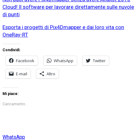
Cloud! Il software per lavorare direttamente sulle nuvole
di punti
Esporta i progetti di Pix4Dmapper e dai loro vita con
OneRay-RT
Condividi:
Facebook
WhatsApp
Twitter
E-mail
Altro
Mi piace:
Caricamento...
WhatsApp