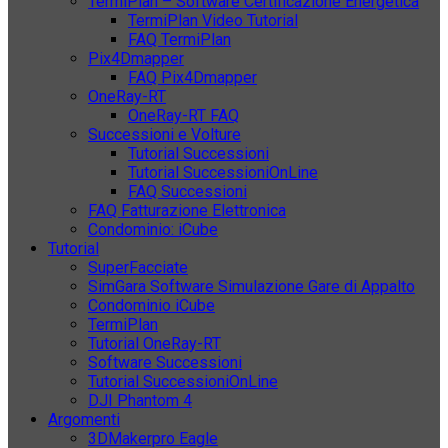
TermiPlan – Software Certificazione Energetica
TermiPlan Video Tutorial
FAQ TermiPlan
Pix4Dmapper
FAQ Pix4Dmapper
OneRay-RT
OneRay-RT FAQ
Successioni e Volture
Tutorial Successioni
Tutorial SuccessioniOnLine
FAQ Successioni
FAQ Fatturazione Elettronica
Condominio: iCube
Tutorial
SuperFacciate
SimGara Software Simulazione Gare di Appalto
Condominio iCube
TermiPlan
Tutorial OneRay-RT
Software Successioni
Tutorial SuccessioniOnLine
DJI Phantom 4
Argomenti
3DMakerpro Eagle