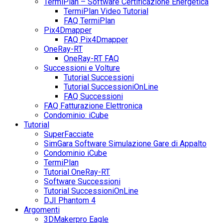
TermiPlan – Software Certificazione Energetica
TermiPlan Video Tutorial
FAQ TermiPlan
Pix4Dmapper
FAQ Pix4Dmapper
OneRay-RT
OneRay-RT FAQ
Successioni e Volture
Tutorial Successioni
Tutorial SuccessioniOnLine
FAQ Successioni
FAQ Fatturazione Elettronica
Condominio: iCube
Tutorial
SuperFacciate
SimGara Software Simulazione Gare di Appalto
Condominio iCube
TermiPlan
Tutorial OneRay-RT
Software Successioni
Tutorial SuccessioniOnLine
DJI Phantom 4
Argomenti
3DMakerpro Eagle