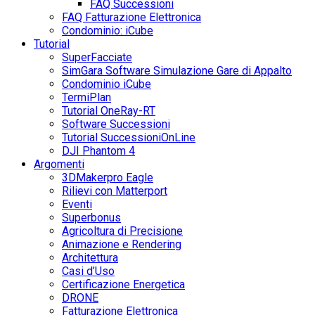
FAQ Successioni
FAQ Fatturazione Elettronica
Condominio: iCube
Tutorial
SuperFacciate
SimGara Software Simulazione Gare di Appalto
Condominio iCube
TermiPlan
Tutorial OneRay-RT
Software Successioni
Tutorial SuccessioniOnLine
DJI Phantom 4
Argomenti
3DMakerpro Eagle
Rilievi con Matterport
Eventi
Superbonus
Agricoltura di Precisione
Animazione e Rendering
Architettura
Casi d’Uso
Certificazione Energetica
DRONE
Fatturazione Elettronica