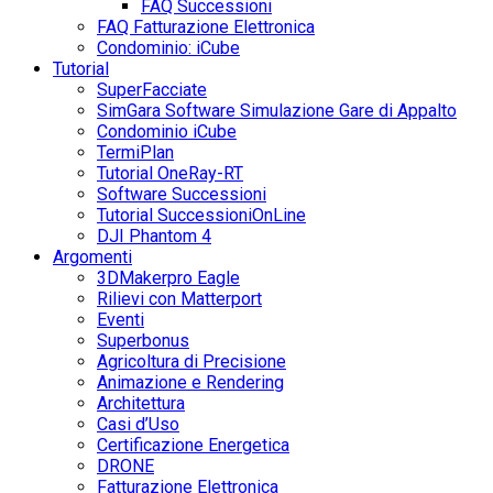
FAQ Successioni
FAQ Fatturazione Elettronica
Condominio: iCube
Tutorial
SuperFacciate
SimGara Software Simulazione Gare di Appalto
Condominio iCube
TermiPlan
Tutorial OneRay-RT
Software Successioni
Tutorial SuccessioniOnLine
DJI Phantom 4
Argomenti
3DMakerpro Eagle
Rilievi con Matterport
Eventi
Superbonus
Agricoltura di Precisione
Animazione e Rendering
Architettura
Casi d’Uso
Certificazione Energetica
DRONE
Fatturazione Elettronica