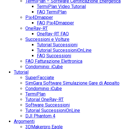
TermiPlan – Software Certificazione Energetica
TermiPlan Video Tutorial
FAQ TermiPlan
Pix4Dmapper
FAQ Pix4Dmapper
OneRay-RT
OneRay-RT FAQ
Successioni e Volture
Tutorial Successioni
Tutorial SuccessioniOnLine
FAQ Successioni
FAQ Fatturazione Elettronica
Condominio: iCube
Tutorial
SuperFacciate
SimGara Software Simulazione Gare di Appalto
Condominio iCube
TermiPlan
Tutorial OneRay-RT
Software Successioni
Tutorial SuccessioniOnLine
DJI Phantom 4
Argomenti
3DMakerpro Eagle