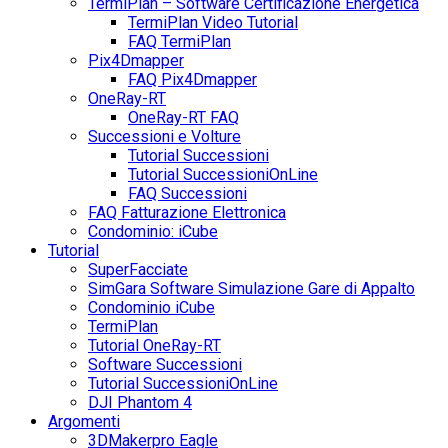
TermiPlan – Software Certificazione Energetica
TermiPlan Video Tutorial
FAQ TermiPlan
Pix4Dmapper
FAQ Pix4Dmapper
OneRay-RT
OneRay-RT FAQ
Successioni e Volture
Tutorial Successioni
Tutorial SuccessioniOnLine
FAQ Successioni
FAQ Fatturazione Elettronica
Condominio: iCube
Tutorial
SuperFacciate
SimGara Software Simulazione Gare di Appalto
Condominio iCube
TermiPlan
Tutorial OneRay-RT
Software Successioni
Tutorial SuccessioniOnLine
DJI Phantom 4
Argomenti
3DMakerpro Eagle