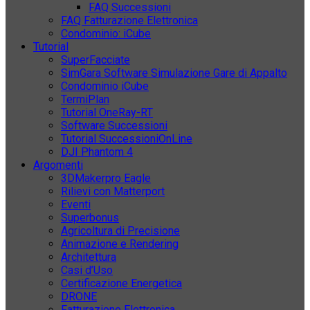
FAQ Successioni
FAQ Fatturazione Elettronica
Condominio: iCube
Tutorial
SuperFacciate
SimGara Software Simulazione Gare di Appalto
Condominio iCube
TermiPlan
Tutorial OneRay-RT
Software Successioni
Tutorial SuccessioniOnLine
DJI Phantom 4
Argomenti
3DMakerpro Eagle
Rilievi con Matterport
Eventi
Superbonus
Agricoltura di Precisione
Animazione e Rendering
Architettura
Casi d’Uso
Certificazione Energetica
DRONE
Fatturazione Elettronica