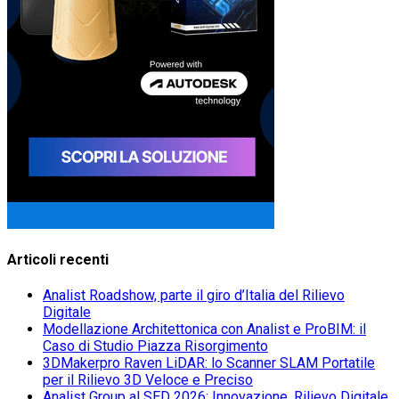
Articoli recenti
Analist Roadshow, parte il giro d’Italia del Rilievo
Digitale
Modellazione Architettonica con Analist e ProBIM: il
Caso di Studio Piazza Risorgimento
3DMakerpro Raven LiDAR: lo Scanner SLAM Portatile
per il Rilievo 3D Veloce e Preciso
Analist Group al SED 2026: Innovazione, Rilievo Digitale