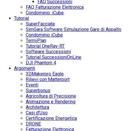
FAQ Successioni
FAQ Fatturazione Elettronica
Condominio: iCube
Tutorial
SuperFacciate
SimGara Software Simulazione Gare di Appalto
Condominio iCube
TermiPlan
Tutorial OneRay-RT
Software Successioni
Tutorial SuccessioniOnLine
DJI Phantom 4
Argomenti
3DMakerpro Eagle
Rilievi con Matterport
Eventi
Superbonus
Agricoltura di Precisione
Animazione e Rendering
Architettura
Casi d’Uso
Certificazione Energetica
DRONE
Fatturazione Elettronica