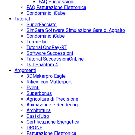
FAQ Successioni
FAQ Fatturazione Elettronica
Condominio: iCube
Tutorial
SuperFacciate
SimGara Software Simulazione Gare di Appalto
Condominio iCube
TermiPlan
Tutorial OneRay-RT
Software Successioni
Tutorial SuccessioniOnLine
DJI Phantom 4
Argomenti
3DMakerpro Eagle
Rilievi con Matterport
Eventi
Superbonus
Agricoltura di Precisione
Animazione e Rendering
Architettura
Casi d’Uso
Certificazione Energetica
DRONE
Fatturazione Elettronica