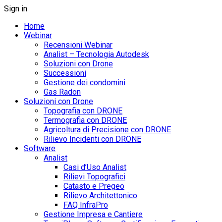
Sign in
Home
Webinar
Recensioni Webinar
Analist – Tecnologia Autodesk
Soluzioni con Drone
Successioni
Gestione dei condomini
Gas Radon
Soluzioni con Drone
Topografia con DRONE
Termografia con DRONE
Agricoltura di Precisione con DRONE
Rilievo Incidenti con DRONE
Software
Analist
Casi d’Uso Analist
Rilievi Topografici
Catasto e Pregeo
Rilievo Architettonico
FAQ InfraPro
Gestione Impresa e Cantiere