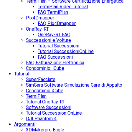
TermiPlan – Software Certificazione Energetica
TermiPlan Video Tutorial
FAQ TermiPlan
Pix4Dmapper
FAQ Pix4Dmapper
OneRay-RT
OneRay-RT FAQ
Successioni e Volture
Tutorial Successioni
Tutorial SuccessioniOnLine
FAQ Successioni
FAQ Fatturazione Elettronica
Condominio: iCube
Tutorial
SuperFacciate
SimGara Software Simulazione Gare di Appalto
Condominio iCube
TermiPlan
Tutorial OneRay-RT
Software Successioni
Tutorial SuccessioniOnLine
DJI Phantom 4
Argomenti
3DMakerpro Eagle