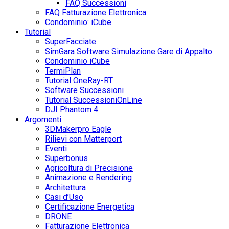
FAQ Successioni
FAQ Fatturazione Elettronica
Condominio: iCube
Tutorial
SuperFacciate
SimGara Software Simulazione Gare di Appalto
Condominio iCube
TermiPlan
Tutorial OneRay-RT
Software Successioni
Tutorial SuccessioniOnLine
DJI Phantom 4
Argomenti
3DMakerpro Eagle
Rilievi con Matterport
Eventi
Superbonus
Agricoltura di Precisione
Animazione e Rendering
Architettura
Casi d’Uso
Certificazione Energetica
DRONE
Fatturazione Elettronica