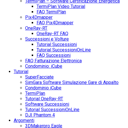
TermiPlan – Software Certificazione Energetica
TermiPlan Video Tutorial
FAQ TermiPlan
Pix4Dmapper
FAQ Pix4Dmapper
OneRay-RT
OneRay-RT FAQ
Successioni e Volture
Tutorial Successioni
Tutorial SuccessioniOnLine
FAQ Successioni
FAQ Fatturazione Elettronica
Condominio: iCube
Tutorial
SuperFacciate
SimGara Software Simulazione Gare di Appalto
Condominio iCube
TermiPlan
Tutorial OneRay-RT
Software Successioni
Tutorial SuccessioniOnLine
DJI Phantom 4
Argomenti
3DMakerpro Eagle