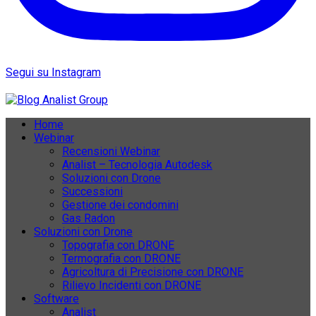
Segui su Instagram
Home
Webinar
Recensioni Webinar
Analist – Tecnologia Autodesk
Soluzioni con Drone
Successioni
Gestione dei condomini
Gas Radon
Soluzioni con Drone
Topografia con DRONE
Termografia con DRONE
Agricoltura di Precisione con DRONE
Rilievo Incidenti con DRONE
Software
Analist