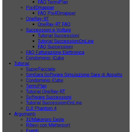
FAQ TermiPlan
Pix4Dmapper
FAQ Pix4Dmapper
OneRay-RT
OneRay-RT FAQ
Successioni e Volture
Tutorial Successioni
Tutorial SuccessioniOnLine
FAQ Successioni
FAQ Fatturazione Elettronica
Condominio: iCube
Tutorial
SuperFacciate
SimGara Software Simulazione Gare di Appalto
Condominio iCube
TermiPlan
Tutorial OneRay-RT
Software Successioni
Tutorial SuccessioniOnLine
DJI Phantom 4
Argomenti
3DMakerpro Eagle
Rilievi con Matterport
Eventi