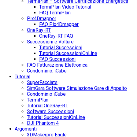
TermiPlan – Software Certificazione Energetica
TermiPlan Video Tutorial
FAQ TermiPlan
Pix4Dmapper
FAQ Pix4Dmapper
OneRay-RT
OneRay-RT FAQ
Successioni e Volture
Tutorial Successioni
Tutorial SuccessioniOnLine
FAQ Successioni
FAQ Fatturazione Elettronica
Condominio: iCube
Tutorial
SuperFacciate
SimGara Software Simulazione Gare di Appalto
Condominio iCube
TermiPlan
Tutorial OneRay-RT
Software Successioni
Tutorial SuccessioniOnLine
DJI Phantom 4
Argomenti
3DMakerpro Eagle