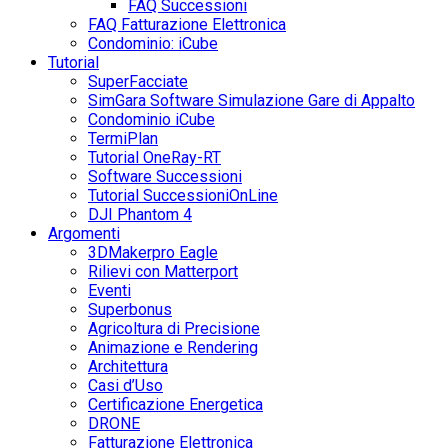
FAQ Successioni
FAQ Fatturazione Elettronica
Condominio: iCube
Tutorial
SuperFacciate
SimGara Software Simulazione Gare di Appalto
Condominio iCube
TermiPlan
Tutorial OneRay-RT
Software Successioni
Tutorial SuccessioniOnLine
DJI Phantom 4
Argomenti
3DMakerpro Eagle
Rilievi con Matterport
Eventi
Superbonus
Agricoltura di Precisione
Animazione e Rendering
Architettura
Casi d’Uso
Certificazione Energetica
DRONE
Fatturazione Elettronica