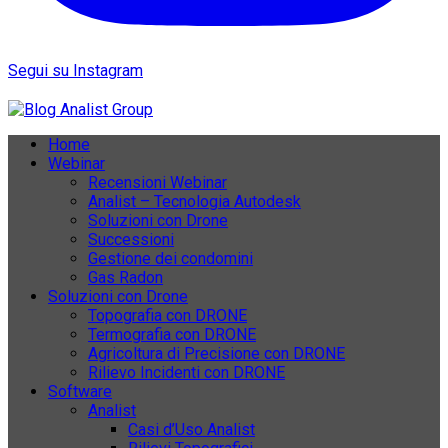
Segui su Instagram
Home
Webinar
Recensioni Webinar
Analist – Tecnologia Autodesk
Soluzioni con Drone
Successioni
Gestione dei condomini
Gas Radon
Soluzioni con Drone
Topografia con DRONE
Termografia con DRONE
Agricoltura di Precisione con DRONE
Rilievo Incidenti con DRONE
Software
Analist
Casi d’Uso Analist