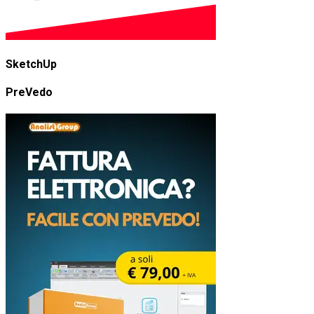
SketchUp
PreVedo