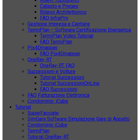
Rilievi Topografici
Catasto e Pregeo
Rilievo Architettonico
FAQ InfraPro
Gestione Impresa e Cantiere
TermiPlan – Software Certificazione Energetica
TermiPlan Video Tutorial
FAQ TermiPlan
Pix4Dmapper
FAQ Pix4Dmapper
OneRay-RT
OneRay-RT FAQ
Successioni e Volture
Tutorial Successioni
Tutorial SuccessioniOnLine
FAQ Successioni
FAQ Fatturazione Elettronica
Condominio: iCube
Tutorial
SuperFacciate
SimGara Software Simulazione Gare di Appalto
Condominio iCube
TermiPlan
Tutorial OneRay-RT