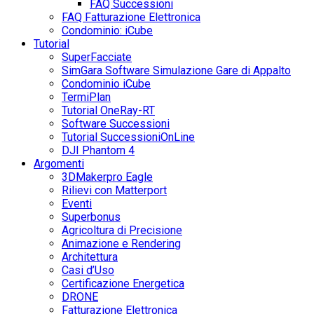
FAQ Successioni
FAQ Fatturazione Elettronica
Condominio: iCube
Tutorial
SuperFacciate
SimGara Software Simulazione Gare di Appalto
Condominio iCube
TermiPlan
Tutorial OneRay-RT
Software Successioni
Tutorial SuccessioniOnLine
DJI Phantom 4
Argomenti
3DMakerpro Eagle
Rilievi con Matterport
Eventi
Superbonus
Agricoltura di Precisione
Animazione e Rendering
Architettura
Casi d’Uso
Certificazione Energetica
DRONE
Fatturazione Elettronica