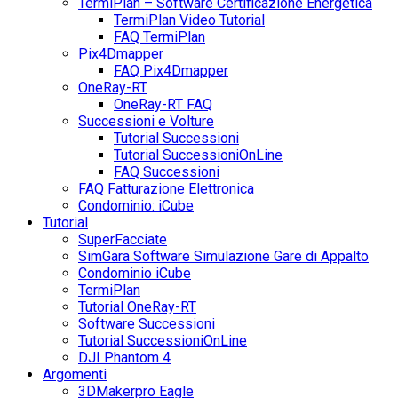
TermiPlan – Software Certificazione Energetica
TermiPlan Video Tutorial
FAQ TermiPlan
Pix4Dmapper
FAQ Pix4Dmapper
OneRay-RT
OneRay-RT FAQ
Successioni e Volture
Tutorial Successioni
Tutorial SuccessioniOnLine
FAQ Successioni
FAQ Fatturazione Elettronica
Condominio: iCube
Tutorial
SuperFacciate
SimGara Software Simulazione Gare di Appalto
Condominio iCube
TermiPlan
Tutorial OneRay-RT
Software Successioni
Tutorial SuccessioniOnLine
DJI Phantom 4
Argomenti
3DMakerpro Eagle