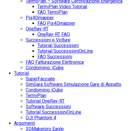
TermiPlan – Software Certificazione Energetica
TermiPlan Video Tutorial
FAQ TermiPlan
Pix4Dmapper
FAQ Pix4Dmapper
OneRay-RT
OneRay-RT FAQ
Successioni e Volture
Tutorial Successioni
Tutorial SuccessioniOnLine
FAQ Successioni
FAQ Fatturazione Elettronica
Condominio: iCube
Tutorial
SuperFacciate
SimGara Software Simulazione Gare di Appalto
Condominio iCube
TermiPlan
Tutorial OneRay-RT
Software Successioni
Tutorial SuccessioniOnLine
DJI Phantom 4
Argomenti
3DMakerpro Eagle