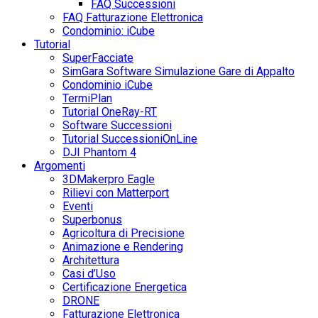
FAQ Successioni
FAQ Fatturazione Elettronica
Condominio: iCube
Tutorial
SuperFacciate
SimGara Software Simulazione Gare di Appalto
Condominio iCube
TermiPlan
Tutorial OneRay-RT
Software Successioni
Tutorial SuccessioniOnLine
DJI Phantom 4
Argomenti
3DMakerpro Eagle
Rilievi con Matterport
Eventi
Superbonus
Agricoltura di Precisione
Animazione e Rendering
Architettura
Casi d’Uso
Certificazione Energetica
DRONE
Fatturazione Elettronica