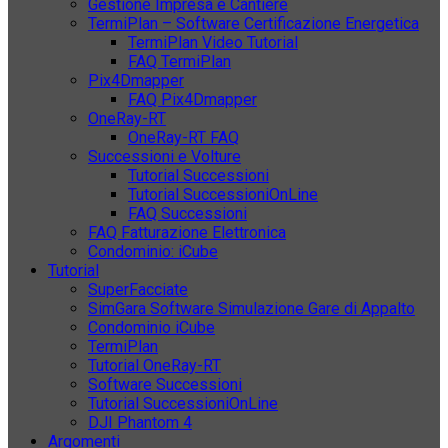
Gestione Impresa e Cantiere
TermiPlan – Software Certificazione Energetica
TermiPlan Video Tutorial
FAQ TermiPlan
Pix4Dmapper
FAQ Pix4Dmapper
OneRay-RT
OneRay-RT FAQ
Successioni e Volture
Tutorial Successioni
Tutorial SuccessioniOnLine
FAQ Successioni
FAQ Fatturazione Elettronica
Condominio: iCube
Tutorial
SuperFacciate
SimGara Software Simulazione Gare di Appalto
Condominio iCube
TermiPlan
Tutorial OneRay-RT
Software Successioni
Tutorial SuccessioniOnLine
DJI Phantom 4
Argomenti