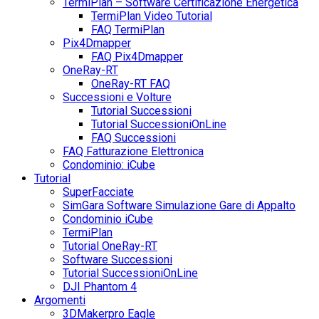
TermiPlan – Software Certificazione Energetica
TermiPlan Video Tutorial
FAQ TermiPlan
Pix4Dmapper
FAQ Pix4Dmapper
OneRay-RT
OneRay-RT FAQ
Successioni e Volture
Tutorial Successioni
Tutorial SuccessioniOnLine
FAQ Successioni
FAQ Fatturazione Elettronica
Condominio: iCube
Tutorial
SuperFacciate
SimGara Software Simulazione Gare di Appalto
Condominio iCube
TermiPlan
Tutorial OneRay-RT
Software Successioni
Tutorial SuccessioniOnLine
DJI Phantom 4
Argomenti
3DMakerpro Eagle