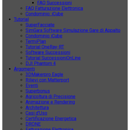
FAQ Successioni
FAQ Fatturazione Elettronica
Condominio: iCube
Tutorial
SuperFacciate
SimGara Software Simulazione Gare di Appalto
Condominio iCube
TermiPlan
Tutorial OneRay-RT
Software Successioni
Tutorial SuccessioniOnLine
DJI Phantom 4
Argomenti
3DMakerpro Eagle
Rilievi con Matterport
Eventi
Superbonus
Agricoltura di Precisione
Animazione e Rendering
Architettura
Casi d’Uso
Certificazione Energetica
DRONE
Fatturazione Elettronica