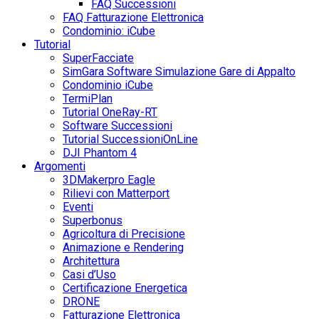
FAQ Successioni
FAQ Fatturazione Elettronica
Condominio: iCube
Tutorial
SuperFacciate
SimGara Software Simulazione Gare di Appalto
Condominio iCube
TermiPlan
Tutorial OneRay-RT
Software Successioni
Tutorial SuccessioniOnLine
DJI Phantom 4
Argomenti
3DMakerpro Eagle
Rilievi con Matterport
Eventi
Superbonus
Agricoltura di Precisione
Animazione e Rendering
Architettura
Casi d’Uso
Certificazione Energetica
DRONE
Fatturazione Elettronica