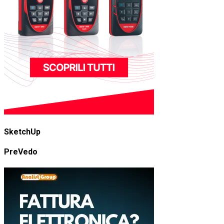
SketchUp
PreVedo