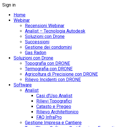
Sign in
Home
Webinar
Recensioni Webinar
Analist – Tecnologia Autodesk
Soluzioni con Drone
Successioni
Gestione dei condomini
Gas Radon
Soluzioni con Drone
Topografia con DRONE
Termografia con DRONE
Agricoltura di Precisione con DRONE
Rilievo Incidenti con DRONE
Software
Analist
Casi d’Uso Analist
Rilievi Topografici
Catasto e Pregeo
Rilievo Architettonico
FAQ InfraPro
Gestione Impresa e Cantiere