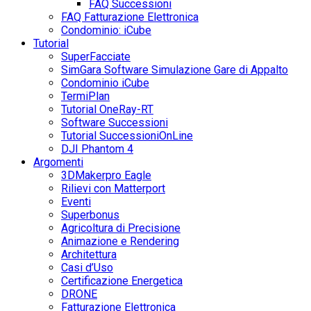
FAQ Successioni
FAQ Fatturazione Elettronica
Condominio: iCube
Tutorial
SuperFacciate
SimGara Software Simulazione Gare di Appalto
Condominio iCube
TermiPlan
Tutorial OneRay-RT
Software Successioni
Tutorial SuccessioniOnLine
DJI Phantom 4
Argomenti
3DMakerpro Eagle
Rilievi con Matterport
Eventi
Superbonus
Agricoltura di Precisione
Animazione e Rendering
Architettura
Casi d’Uso
Certificazione Energetica
DRONE
Fatturazione Elettronica