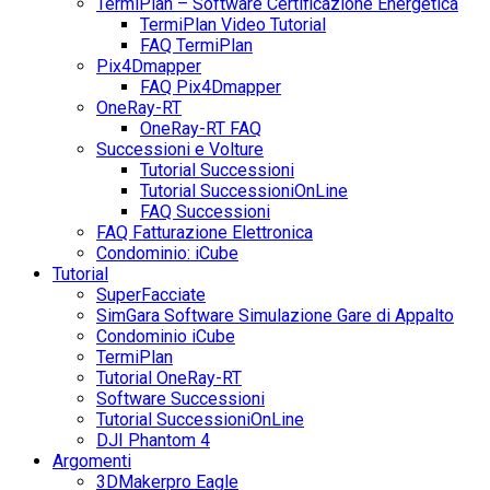
TermiPlan – Software Certificazione Energetica
TermiPlan Video Tutorial
FAQ TermiPlan
Pix4Dmapper
FAQ Pix4Dmapper
OneRay-RT
OneRay-RT FAQ
Successioni e Volture
Tutorial Successioni
Tutorial SuccessioniOnLine
FAQ Successioni
FAQ Fatturazione Elettronica
Condominio: iCube
Tutorial
SuperFacciate
SimGara Software Simulazione Gare di Appalto
Condominio iCube
TermiPlan
Tutorial OneRay-RT
Software Successioni
Tutorial SuccessioniOnLine
DJI Phantom 4
Argomenti
3DMakerpro Eagle