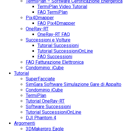
TermiPlan – Software Certificazione Energetica
TermiPlan Video Tutorial
FAQ TermiPlan
Pix4Dmapper
FAQ Pix4Dmapper
OneRay-RT
OneRay-RT FAQ
Successioni e Volture
Tutorial Successioni
Tutorial SuccessioniOnLine
FAQ Successioni
FAQ Fatturazione Elettronica
Condominio: iCube
Tutorial
SuperFacciate
SimGara Software Simulazione Gare di Appalto
Condominio iCube
TermiPlan
Tutorial OneRay-RT
Software Successioni
Tutorial SuccessioniOnLine
DJI Phantom 4
Argomenti
3DMakerpro Eagle