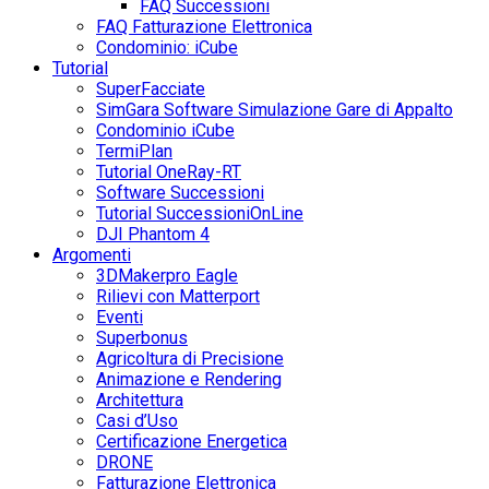
FAQ Successioni
FAQ Fatturazione Elettronica
Condominio: iCube
Tutorial
SuperFacciate
SimGara Software Simulazione Gare di Appalto
Condominio iCube
TermiPlan
Tutorial OneRay-RT
Software Successioni
Tutorial SuccessioniOnLine
DJI Phantom 4
Argomenti
3DMakerpro Eagle
Rilievi con Matterport
Eventi
Superbonus
Agricoltura di Precisione
Animazione e Rendering
Architettura
Casi d’Uso
Certificazione Energetica
DRONE
Fatturazione Elettronica