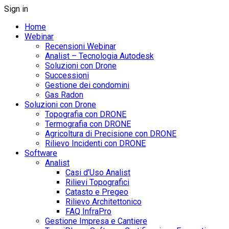
Sign in
Home
Webinar
Recensioni Webinar
Analist – Tecnologia Autodesk
Soluzioni con Drone
Successioni
Gestione dei condomini
Gas Radon
Soluzioni con Drone
Topografia con DRONE
Termografia con DRONE
Agricoltura di Precisione con DRONE
Rilievo Incidenti con DRONE
Software
Analist
Casi d’Uso Analist
Rilievi Topografici
Catasto e Pregeo
Rilievo Architettonico
FAQ InfraPro
Gestione Impresa e Cantiere