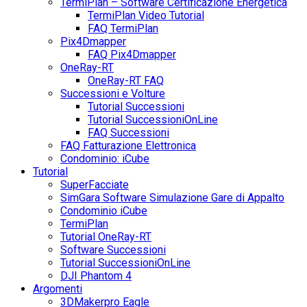
TermiPlan – Software Certificazione Energetica
TermiPlan Video Tutorial
FAQ TermiPlan
Pix4Dmapper
FAQ Pix4Dmapper
OneRay-RT
OneRay-RT FAQ
Successioni e Volture
Tutorial Successioni
Tutorial SuccessioniOnLine
FAQ Successioni
FAQ Fatturazione Elettronica
Condominio: iCube
Tutorial
SuperFacciate
SimGara Software Simulazione Gare di Appalto
Condominio iCube
TermiPlan
Tutorial OneRay-RT
Software Successioni
Tutorial SuccessioniOnLine
DJI Phantom 4
Argomenti
3DMakerpro Eagle