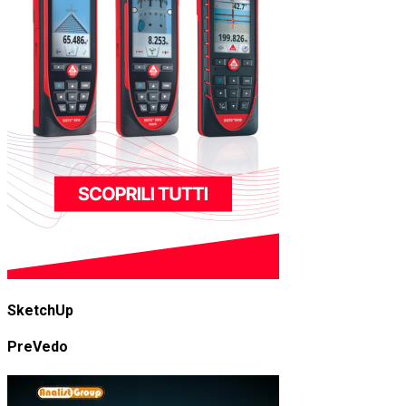
SketchUp
PreVedo