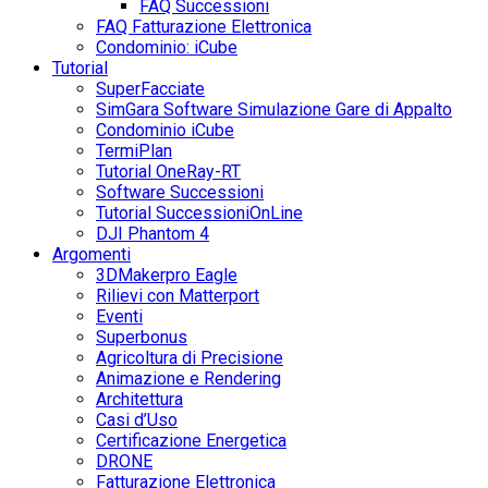
FAQ Successioni
FAQ Fatturazione Elettronica
Condominio: iCube
Tutorial
SuperFacciate
SimGara Software Simulazione Gare di Appalto
Condominio iCube
TermiPlan
Tutorial OneRay-RT
Software Successioni
Tutorial SuccessioniOnLine
DJI Phantom 4
Argomenti
3DMakerpro Eagle
Rilievi con Matterport
Eventi
Superbonus
Agricoltura di Precisione
Animazione e Rendering
Architettura
Casi d’Uso
Certificazione Energetica
DRONE
Fatturazione Elettronica