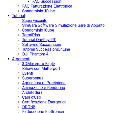
FAQ Successioni
FAQ Fatturazione Elettronica
Condominio: iCube
Tutorial
SuperFacciate
SimGara Software Simulazione Gare di Appalto
Condominio iCube
TermiPlan
Tutorial OneRay-RT
Software Successioni
Tutorial SuccessioniOnLine
DJI Phantom 4
Argomenti
3DMakerpro Eagle
Rilievi con Matterport
Eventi
Superbonus
Agricoltura di Precisione
Animazione e Rendering
Architettura
Casi d’Uso
Certificazione Energetica
DRONE
Fatturazione Elettronica