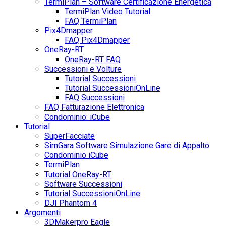
TermiPlan – Software Certificazione Energetica
TermiPlan Video Tutorial
FAQ TermiPlan
Pix4Dmapper
FAQ Pix4Dmapper
OneRay-RT
OneRay-RT FAQ
Successioni e Volture
Tutorial Successioni
Tutorial SuccessioniOnLine
FAQ Successioni
FAQ Fatturazione Elettronica
Condominio: iCube
Tutorial
SuperFacciate
SimGara Software Simulazione Gare di Appalto
Condominio iCube
TermiPlan
Tutorial OneRay-RT
Software Successioni
Tutorial SuccessioniOnLine
DJI Phantom 4
Argomenti
3DMakerpro Eagle