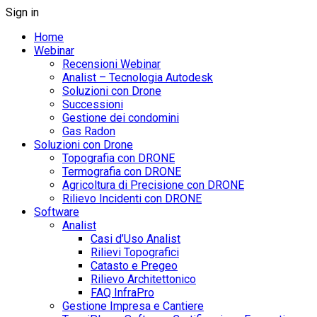
Sign in
Home
Webinar
Recensioni Webinar
Analist – Tecnologia Autodesk
Soluzioni con Drone
Successioni
Gestione dei condomini
Gas Radon
Soluzioni con Drone
Topografia con DRONE
Termografia con DRONE
Agricoltura di Precisione con DRONE
Rilievo Incidenti con DRONE
Software
Analist
Casi d’Uso Analist
Rilievi Topografici
Catasto e Pregeo
Rilievo Architettonico
FAQ InfraPro
Gestione Impresa e Cantiere