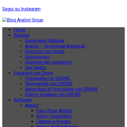
Segui su Instagram
Home
Webinar
Recensioni Webinar
Analist – Tecnologia Autodesk
Soluzioni con Drone
Successioni
Gestione dei condomini
Gas Radon
Soluzioni con Drone
Topografia con DRONE
Termografia con DRONE
Agricoltura di Precisione con DRONE
Rilievo Incidenti con DRONE
Software
Analist
Casi d’Uso Analist
Rilievi Topografici
Catasto e Pregeo
Rilievo Architettonico