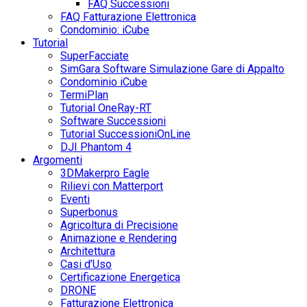
FAQ Successioni
FAQ Fatturazione Elettronica
Condominio: iCube
Tutorial
SuperFacciate
SimGara Software Simulazione Gare di Appalto
Condominio iCube
TermiPlan
Tutorial OneRay-RT
Software Successioni
Tutorial SuccessioniOnLine
DJI Phantom 4
Argomenti
3DMakerpro Eagle
Rilievi con Matterport
Eventi
Superbonus
Agricoltura di Precisione
Animazione e Rendering
Architettura
Casi d’Uso
Certificazione Energetica
DRONE
Fatturazione Elettronica