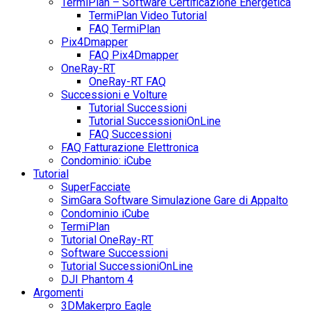
TermiPlan – Software Certificazione Energetica
TermiPlan Video Tutorial
FAQ TermiPlan
Pix4Dmapper
FAQ Pix4Dmapper
OneRay-RT
OneRay-RT FAQ
Successioni e Volture
Tutorial Successioni
Tutorial SuccessioniOnLine
FAQ Successioni
FAQ Fatturazione Elettronica
Condominio: iCube
Tutorial
SuperFacciate
SimGara Software Simulazione Gare di Appalto
Condominio iCube
TermiPlan
Tutorial OneRay-RT
Software Successioni
Tutorial SuccessioniOnLine
DJI Phantom 4
Argomenti
3DMakerpro Eagle